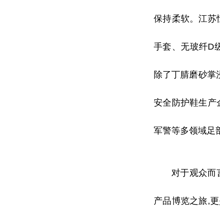
保持柔软。江苏恒
手套、无玻纤D
除了丁腈磨砂掌
安全防护鞋生产
军警等多领域足
对于观众而
产品博览之旅,