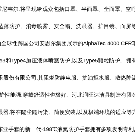
业霍尼韦尔,将呈现给观众包括口罩、半面罩、全面罩、空
坠落防护、消毒喷雾、安全帽、洗眼器、护目镜、面屏
的全球
性
跨国公司安思尔集团展示的AlphaTec 4000 C
pe3和Type4加压液体喷溅防护,以及Type5颗粒防护
禾股份有限公司,其阻燃防静电服、抗油拒水服、散热降
护
性
能强,穿戴舒适
性
也极好。河北润旺达洁具制造有限
眼器,将在隔尘隔污染、简便安装,以及极端环境的适应等
亚手套的新一代-198℃液氮防护手套拥有多项发明专利,