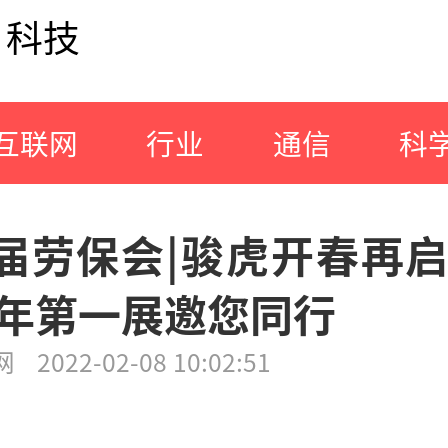
科技
互联网
行业
通信
科
4届劳保会|骏虎开春再
开年第一展邀您同行
网
2022-02-08 10:02:51