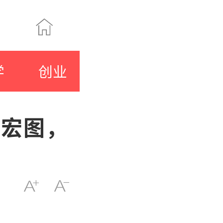
学
创业
启宏图，