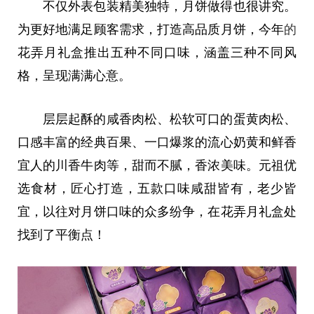
不仅外表包装精美独特，月饼做得也很讲究。
为更好地满足顾客需求，打造高品质月饼，今年
的
花弄月礼盒推出五种不同口味，涵盖三种不同风
格，呈现满满心意。
层层起酥的咸香肉松、松软可口的蛋黄肉松、
口感丰富的经典百果、一口爆浆的流心奶黄和鲜香
宜人的川香牛肉等，甜而不腻，香浓美味。元祖优
选食材，匠心打造，五款口味咸甜皆有，老少皆
宜，以往对月饼口味的众多纷争，在花弄月礼盒处
找到了
平
衡点！