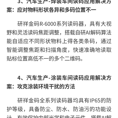
3
、
汽车生产
-
焊装车间读码应用解决方
案：应对物料形状各异和
多码位置
不一
研祥金码R-6000系列读码器，具有大视
野和灵活读码焦距调整，搭载自研AI解码算法
能自适应不同形状物料上得各类条码，通过
智能调整焦距和扫描角度，快速准确地读取
贴标位置高低不一的多个二维码。
4
、
汽车生产
-
涂装车间读码应用解决方
案：
攻克
涂
装环境
干扰的方法
研祥金码全系列读码器均具有IP65的防
护等级，具备防尘、防水、防油污的功能设
计，有效保护内部光学和电子元件。搭载AI解