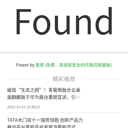
Found
Power by
堡塔 (免费，高效和安全的托管控制面板)
精彩推荐
破局“生态之困”！青葡萄融合云桌
面麒麟版于华为展台重磅宣讲，引领
国产化办公新纪元
2025-10-31 15:38:22
TATA木门双十一强势领跑 创新产品力
叠加平台革新开启家居消费新范式