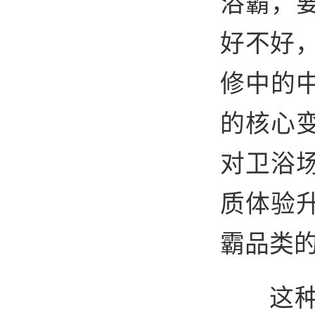
浴霸，
好不好
修中的
的核心
对卫浴
质体验
霸品类
这