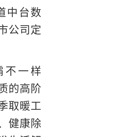
道中台数
市公司定
霸不一样
质的高阶
季取暖工
、健康除