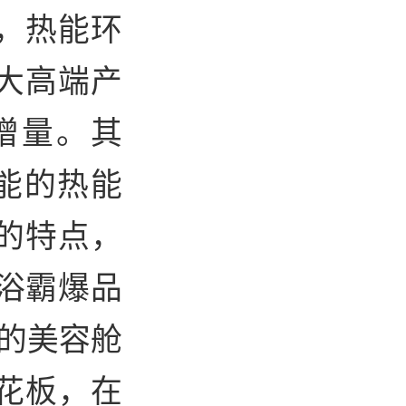
，热能环
大高端产
增量。其
能的热能
的特点，
浴霸爆品
能的美容舱
花板，在