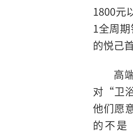
1800
1全周期
的悦己
高
对“卫
他们愿
的不是