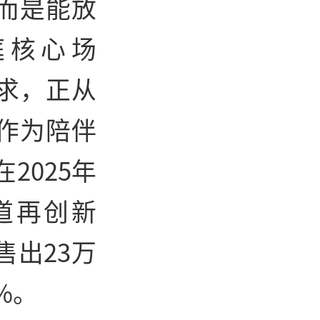
而是能放
庭核心场
求，正从
作为陪伴
2025年
道再创新
售出23万
%。