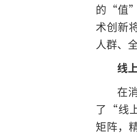
的“值
术创新
人群、
线
在
了“线
矩阵，