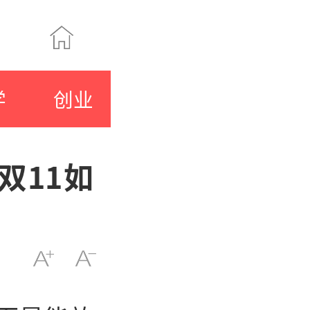
学
创业
双11如