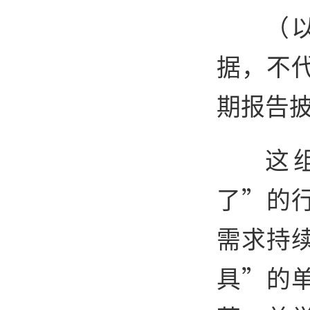
（
据，不
期报告
这
了”的
需求持
具”的