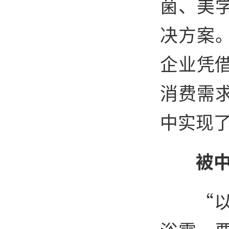
菌、美
决方案
企业凭
消费需
中实现
被
“