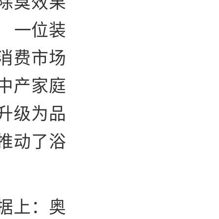
除臭效果
 一位装
消费市场
中产家庭
升级为品
推动了浴
据上：奥