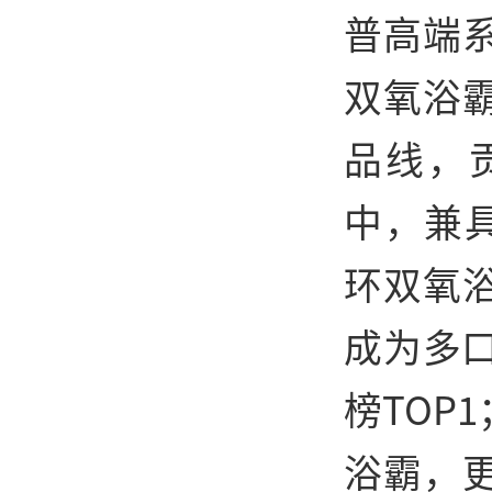
普高端
双氧浴
品线，
中，兼
环双氧
成为多
榜TOP
浴霸，