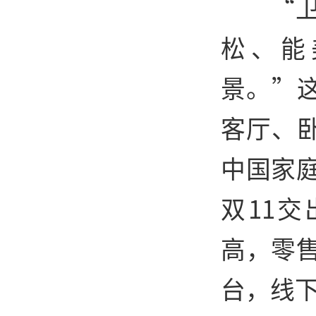
“
松、能
景。”
客厅、
中国家庭
双11
高，零售
台，线下