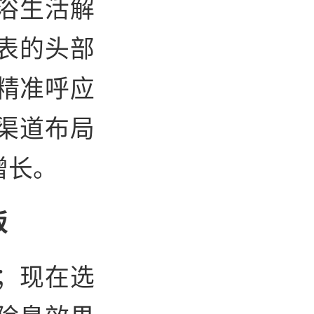
浴生活解
表的头部
精准呼应
渠道布局
增长。
板
；现在选