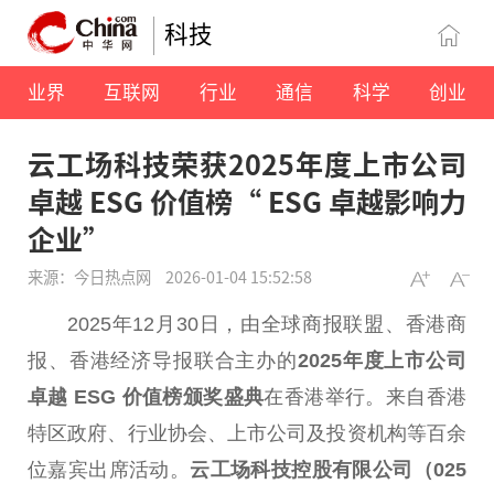
科技
业界
互联网
行业
通信
科学
创业
云工场科技荣获2025年度上市公司
卓越 ESG 价值榜“ ESG 卓越影响力
企业”
来源：今日热点网
2026-01-04 15:52:58
2025年12月30日，由全球商报联盟、
香港
商
报、
香港
经济导报联合主办的
2025年度上市公司
卓越 ESG 价值榜颁奖盛典
在
香港
举行。来自
香港
特区
政府
、行业
协会
、上市公司及
投资
机构
等百余
位嘉宾出席活动。
云工场科技控股有限公司（025