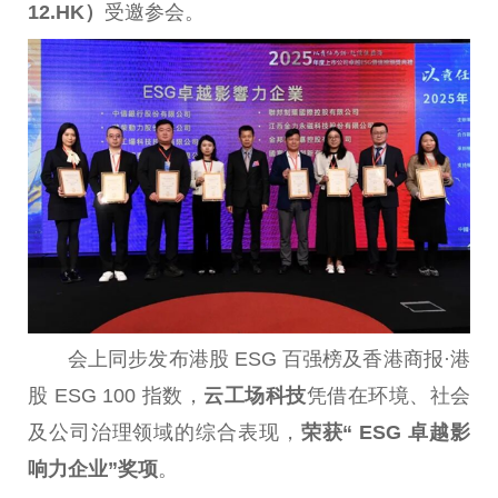
12.HK）
受邀参会。
会上同步发布港股 ESG 百强榜及
香港
商报·港
股 ESG 100 指数，
云工场科技
凭借在环境、社会
及公司治理领域的综合表现，
荣获“ ESG 卓越影
响力企业”奖项
。