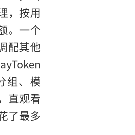
理，按用
额。一个
里调配其他
Token
分组、模
，直观看
花了最多