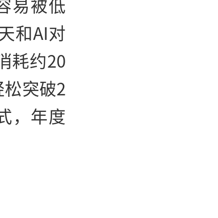
个容易被低
和AI对
耗约20
能轻松突破2
模式，年度