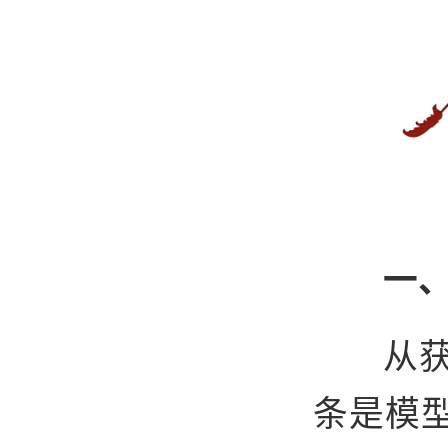
一、
从
条是模型