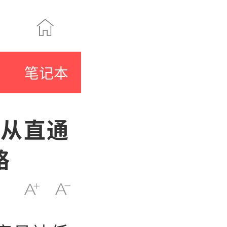
笔记本
？从直通
略