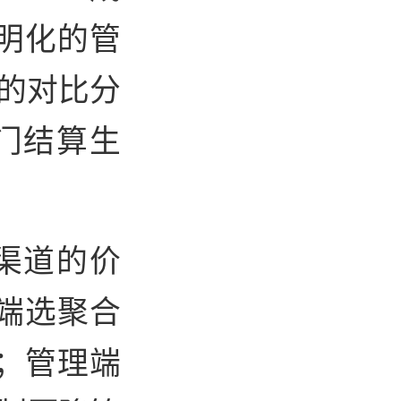
明化的管
n的对比分
门结算生
。
购渠道的价
端选聚合
制；管理端