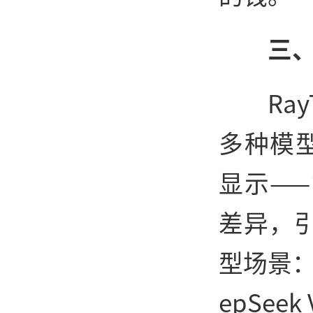
三
Ra
多种模
显示—
差异，
型场景：
epSee