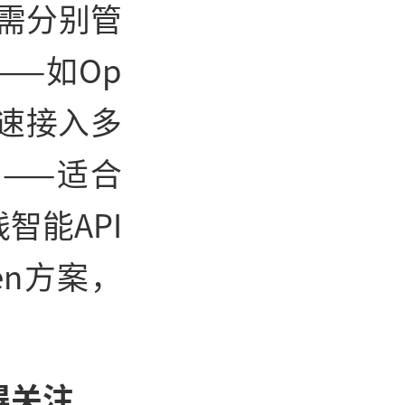
但需分别管
—如Op
快速接入多
制——适合
智能API
en方案，
得关注