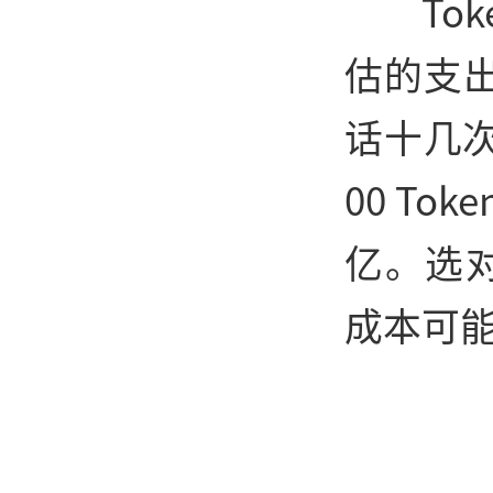
To
估的支
话十几
00 To
亿。选对
成本可