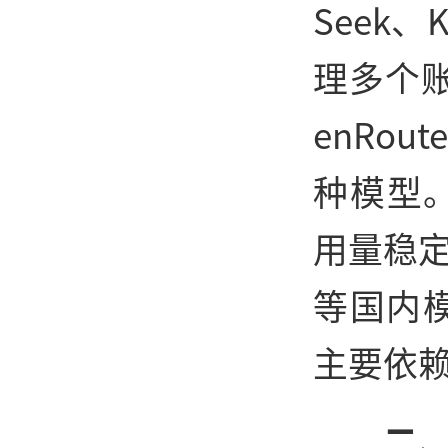
Seek
理多个
enRo
种模型。
用量稳定
等国内模
主要依
二