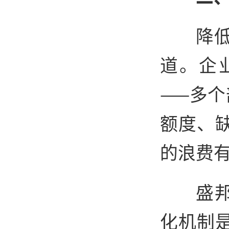
降低
道。企
——多个
额度、
的浪费
盛邦
化机制