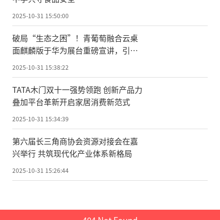
2025-10-31 15:50:00
破局“生态之困”！青葡萄融合云桌
面麒麟版于华为展台重磅宣讲，引领
国产化办公新纪元
2025-10-31 15:38:22
TATA木门双十一强势领跑 创新产品力
叠加平台革新开启家居消费新范式
2025-10-31 15:34:39
第六届长三角商协会资源对接会在嘉
兴举行 共筑现代化产业体系新格局
2025-10-31 15:26:44