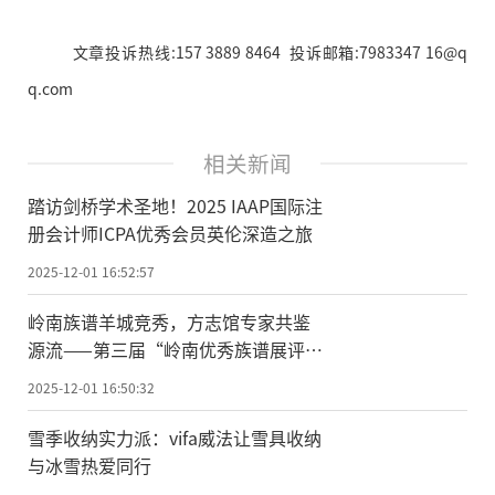
文章投诉热线:157 3889 8464 投诉邮箱:7983347 16@q
q.com
相关新闻
踏访剑桥学术圣地！2025 IAAP国际注
册会计师ICPA优秀会员英伦深造之旅
2025-12-01 16:52:57
岭南族谱羊城竞秀，方志馆专家共鉴
源流——第三届“岭南优秀族谱展评活
动”成功举办
2025-12-01 16:50:32
雪季收纳实力派：vifa威法让雪具收纳
与冰雪热爱同行