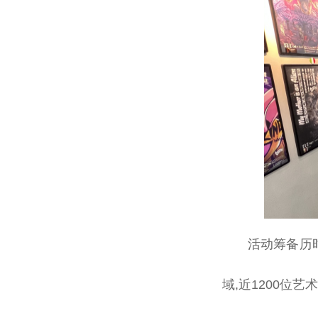
活动筹备历时
域,
近
1200位艺