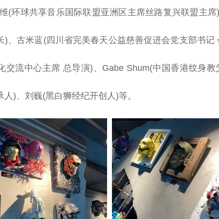
王维(环球共享音乐国际联盟亚洲区
主席
丝路复兴联盟
主席
长
)、古米蓝(四川省完美春天公益
慈善
促进会党支部
书记
化交流中心
主席
总
导演)、Gabe Shum(中国
香港
纹身教
人)、刘巍(黑白狮经纪开创人)等。