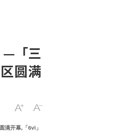
 —「三
展区圆满
满开幕,「6vi」