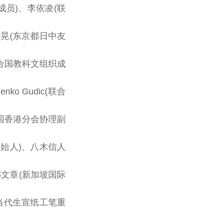
成员)、李依凌(
联
晃(东京都日中友
合国
教科文组织成
o Gudic(
联合
国
香港
分会协理副
始人)、八木信人
邓文章(新加坡国际
当代生宣纸工笔重