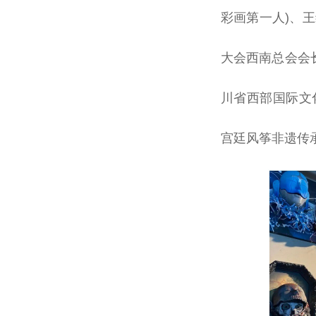
彩画第一人)、
大会西南
总
会
会
川省西部国际文
宫廷风筝非遗传承