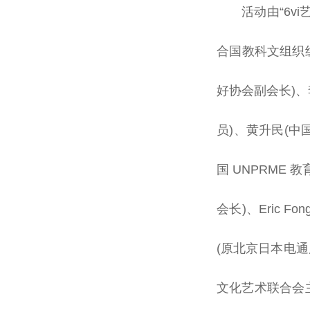
活动由“6v
合国
教科文组织
好
协会
副
会长
)、
员)、黄升民(
中
国
UNPRME 教
会长
)、Eric Fon
(原北京日本电
文化艺术联合会