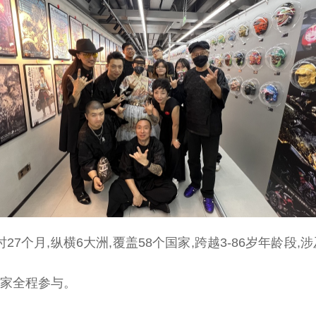
27个月,纵横6大洲,覆盖58个
国家
,跨越3-86岁年龄段,
术家全程参与。