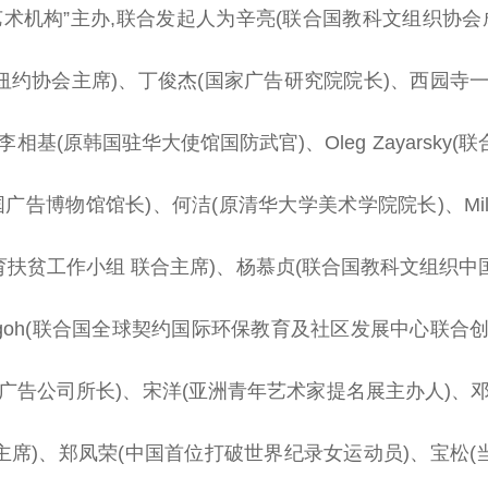
i艺术机构”主办,联合发起人为辛亮(
联合国
教科文组织
协会
纽约
协会
主席
)、丁俊杰(
国家
广告研究院院长)、西园寺一
李相基(原韩国驻华大使馆国防武官)、Oleg Zayarsky(
联
国
广告博物馆馆长)、何洁(原清华大学美术学院院长)、Milenk
育
扶贫
工作小组 联合
主席
)、杨慕贞(
联合国
教科文组织中
goh(
联合国
全球契约国际环保教育及社区发展中心联合创
通广告公司
所长
)、宋洋(亚洲青年艺术家提名展主办人)、
主席
)、郑凤荣(
中国
首位打破世界纪录女运动员)、宝松(