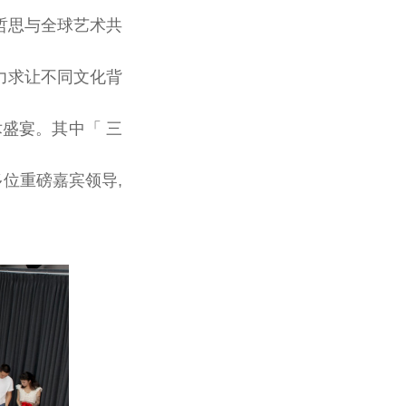
哲思与全球艺术共
都力求让不同文化背
盛宴。其中「 三
多位重磅嘉宾
领导
,