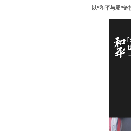
以“和
平
与爱”链