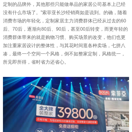
定制的品牌外，其他那些只能做单品的家居公司基本上已经
没有什么市场了。”索菲亚长沙经销商如是说到。的确，随着
消费市场的年轻化，定制家居主力消费群体已经从过去的60
后、70后，逐渐向80后、90后，甚至00后转变，而更年轻的
消费群体带来的就是购物
习
惯、购买场景的改变，他们也更
加注重家居设计的整体
性
，与其花时间逛各种卖场，七拼八
凑，最终一个空间一个风格，倒不如整家定制，风格统一，
所见即所得，省时省力还省心。