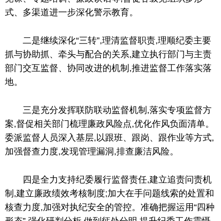
式、多渠道进一步深化警示教育。
二是继续深化“三转”,理清监督职责,理顺纪委主要
抓与协助抓、牵头与配合的关系,建立执行部门与主责
部门交互监督、协同改进的机制,推进监督工作
落实
落
地。
三是充分发挥联防联动监督机制,
落实
专项监督方
案,督促相关部门梳理廉政风险点,优化作风负面清单。
委派监督人员深入基层,以跟班、跟岗、跟作业等方式,
加强督查力度,发现管理漏洞,排查廉洁风险。
四是全力支持纪委履行监督责任,建立追责问责机
制,建立廉政绩效考核制度;加大在手问题线索的处置和
核查力度,加强对执纪安全的管控。准确把握运用“四种
形态”,强化研判分析,做到惩处分明,提升纪委工作震慑