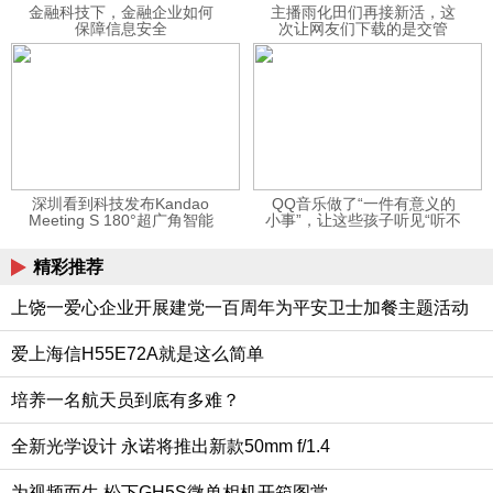
金融科技下，金融企业如何
主播雨化田们再接新活，这
保障信息安全
次让网友们下载的是交管
12123APP
深圳看到科技发布Kandao
QQ音乐做了“一件有意义的
Meeting S 180°超广角智能
小事”，让这些孩子听见“听不
视频会议机
见”的音乐
精彩推荐
上饶一爱心企业开展建党一百周年为平安卫士加餐主题活动
爱上海信H55E72A就是这么简单
培养一名航天员到底有多难？
全新光学设计 永诺将推出新款50mm f/1.4
为视频而生 松下GH5S微单相机开箱图赏