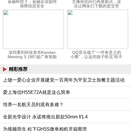
金融科技下，金融企业如何
主播雨化田们再接新活，这
保障信息安全
次让网友们下载的是交管
12123APP
深圳看到科技发布Kandao
QQ音乐做了“一件有意义的
Meeting S 180°超广角智能
小事”，让这些孩子听见“听不
视频会议机
见”的音乐
精彩推荐
上饶一爱心企业开展建党一百周年为平安卫士加餐主题活动
爱上海信H55E72A就是这么简单
培养一名航天员到底有多难？
全新光学设计 永诺将推出新款50mm f/1.4
为视频而生 松下GH5S微单相机开箱图赏