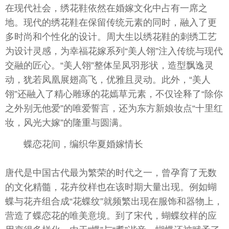
在现代社会，绣花鞋依然在婚嫁文化中占有一席之
地。现代的绣花鞋在保留传统元素的同时，融入了更
多时尚和个性化的设计。周大生以绣花鞋的刺绣工艺
为设计灵感，为幸福花嫁系列“美人翎”注入传统与现代
交融的匠心。“美人翎”整体呈凤羽形状，造型飘逸灵
动，犹若凤凰展翅高飞，优雅且灵动。此外，“美人
翎”还融入了精心雕琢的花嫣草元素，不仅诠释了“除你
之外别无他爱”的唯爱誓言，还为东方新娘妆点“十里红
妆，风光大嫁”的隆重与圆满。
蝶恋花间，编织华夏婚嫁情长
唐代是中国古代最为繁荣的时代之一，曾孕育了无数
的文化精髓，花卉纹样也在该时期大量出现。例如蝴
蝶与花卉组合成“花蝶纹”就频繁出现在服饰和器物上，
营造了蝶恋花的唯美意境。到了宋代，蝴蝶纹样的应