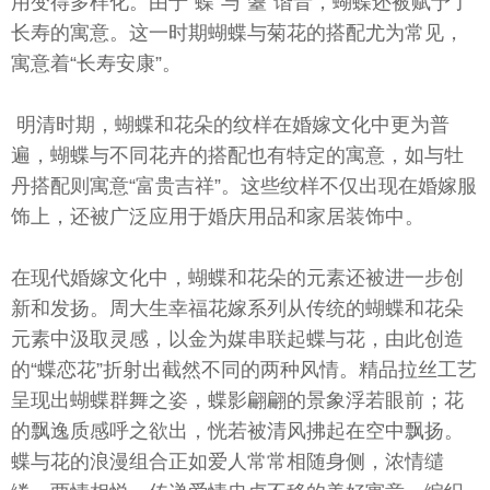
用变得多样化。由于“蝶”与“耋”谐音，蝴蝶还被赋予了
长寿的寓意。这一时期蝴蝶与菊花的搭配尤为常见，
寓意着“长寿安康”。
明清时期，蝴蝶和花朵的纹样在婚嫁文化中更为普
遍，蝴蝶与不同花卉的搭配也有特定的寓意，如与牡
丹搭配则寓意“富贵吉祥”。这些纹样不仅出现在婚嫁服
饰上，还被广泛应用于婚庆用品和家居装饰中。
在现代婚嫁文化中，蝴蝶和花朵的元素还被进一步创
新和发扬。周大生幸福花嫁系列从传统的蝴蝶和花朵
元素中汲取灵感，以金为媒串联起蝶与花，由此创造
的“蝶恋花”折射出截然不同的两种风情。精品拉丝工艺
呈现出蝴蝶群舞之姿，蝶影翩翩的景象浮若眼前；花
的飘逸质感呼之欲出，恍若被清风拂起在空中飘扬。
蝶与花的浪漫组合正如爱人常常相随身侧，浓情缱