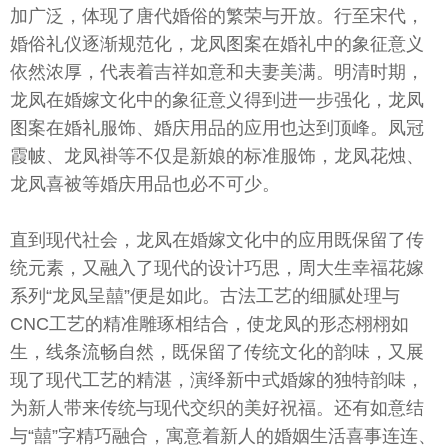
加广泛，体现了唐代婚俗的繁荣与开放。行至宋代，
婚俗礼仪逐渐规范化，龙凤图案在婚礼中的象征意义
依然浓厚，代表着吉祥如意和夫妻美满。明清时期，
龙凤在婚嫁文化中的象征意义得到进一步强化，龙凤
图案在婚礼服饰、婚庆用品的应用也达到顶峰。凤冠
霞帔、龙凤褂等不仅是新娘的标准服饰，龙凤花烛、
龙凤喜被等婚庆用品也必不可少。
直到现代社会，龙凤在婚嫁文化中的应用既保留了传
统元素，又融入了现代的设计巧思，周大生幸福花嫁
系列“龙凤呈囍”便是如此。古法工艺的细腻处理与
CNC工艺的精准雕琢相结合，使龙凤的形态栩栩如
生，线条流畅自然，既保留了传统文化的韵味，又展
现了现代工艺的精湛，演绎新中式婚嫁的独特韵味，
为新人带来传统与现代交织的美好祝福。还有如意结
与“囍”字精巧融合，寓意着新人的婚姻生活喜事连连、