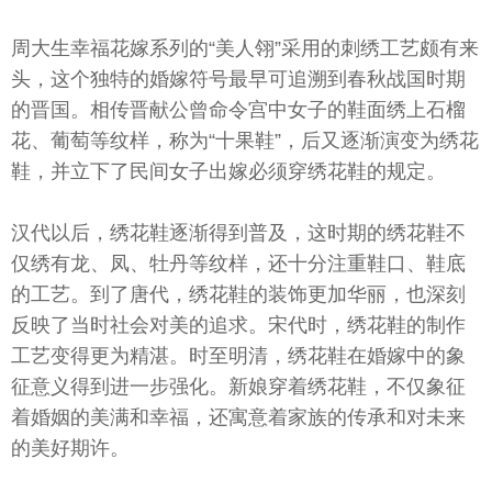
周大生幸福花嫁系列的“美人翎”采用的刺绣工艺颇有来
头，这个独特的婚嫁符号最早可追溯到春秋战国时期
的晋国。相传晋献公曾命令宫中女子的鞋面绣上石榴
花、葡萄等纹样，称为“十果鞋”，后又逐渐演变为绣花
鞋，并立下了民间女子出嫁必须穿绣花鞋的规定。
汉代以后，绣花鞋逐渐得到普及，这时期的绣花鞋不
仅绣有龙、凤、牡丹等纹样，还十分注重鞋口、鞋底
的工艺。到了唐代，绣花鞋的装饰更加华丽，也深刻
反映了当时社会对美的追求。宋代时，绣花鞋的制作
工艺变得更为精湛。时至明清，绣花鞋在婚嫁中的象
征意义得到进一步强化。新娘穿着绣花鞋，不仅象征
着婚姻的美满和幸福，还寓意着家族的传承和对未来
的美好期许。