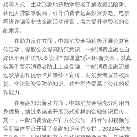
频等方式，生动形象地帮助消费者了解收藏品陷阱、
替他人贷款等骗局，引导消费者远离
投资
养老、电信
网络
诈骗
等
非法
金融
活动侵害，着力提升消费者的
金
融
素养。
在助力反诈方面，中邮消费
金融
积极开展公益宣
传活动，提醒公众提高防范意识。中邮消费
金融
在自
媒体
平
台
推送“以案说防”“邮课堂”系列科普文章，以真
实案例警示消费者防止上当受骗。中邮消费
金融
还通
过发放防诈提示卡片等线下宣传，向消费者宣传校园
贷、
非法
集资等防范知识。这些举措提高了公众的反
诈能力。
在
金融
知识普及方面，中邮消费
金融
充分利用自
身优势，通过多渠道开展形式多样的
金融
知识宣传。
其一，中邮消费
金融
在官方公众号、抖音号和视频号
等新媒体
平
台
开设了
金融
知识科普专栏，2022年共发