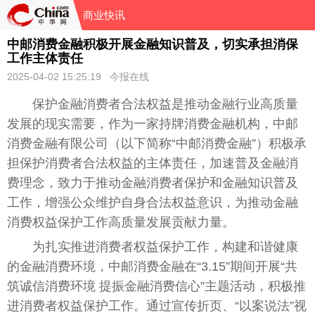
商业快讯
中邮消费金融积极开展金融知识普及，切实承担消保
工作主体责任
2025-04-02 15:25:19 今报在线
保护
金融
消费者合法权益是推动
金融
行业高质量
发展的现实需要，作为一家持牌消费
金融
机构，中邮
消费
金融
有限公司（以下简称“中邮消费
金融
”）积极承
担保护消费者合法权益的主体责任，加速普及
金融
消
费理念，致力于推动
金融
消费者保护和
金融
知识普及
工作，增强公众维护自身合法权益意识，为推动
金融
消费权益保护工作高质量发展贡献力量。
为扎实推进消费者权益保护工作，构建和谐健康
的
金融
消费环境，中邮消费
金融
在“3.15”期间开展“共
筑诚信消费环境 提振
金融
消费信心”主题活动，积极推
进消费者权益保护工作。通过宣传折页、“以案说法”视