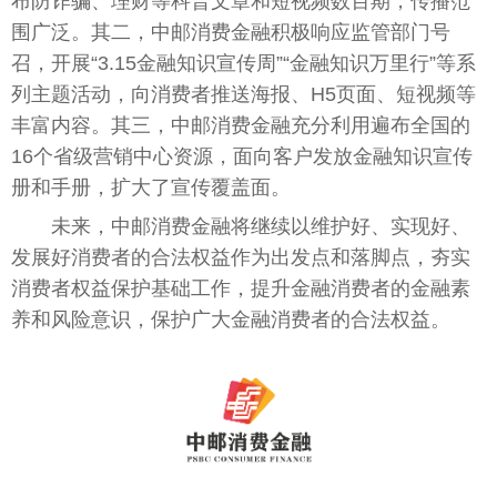
布防
诈骗
、
理财
等科普文章和短视频数百期，传播范
围广泛。其二，中邮消费
金融
积极响应监管部门号
召，开展“3.15
金融
知识宣传周”“
金融
知识万里行”等系
列主题活动，向消费者推送海报、H5页面、短视频等
丰富内容。其三，中邮消费
金融
充分利用遍布全国的
16个省级营销中心资源，面向客户发放
金融
知识宣传
册和手册，扩大了宣传覆盖面。
未来，中邮消费
金融
将继续以维护好、实现好、
发展好消费者的合法权益作为出发点和落脚点，夯实
消费者权益保护基础工作，提升
金融
消费者的
金融
素
养和风险意识，保护广大
金融
消费者的合法权益。