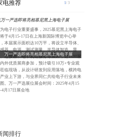
家电推荐
1
/ 3
为电子行业重要盛事，2025慕尼黑上海电子
在化妆品代工领域，面膜OD
将于4月15-17日在上海新国际博览中心举
不穷，而诺斯贝尔化妆品股份
，本届展示面积达10万平，将设立半导体、
卓越的品质和创新能力，始终
感器、电源、测试测量、半导体智造、显
万一严选即将亮相慕尼黑上海电子展
面膜ODM加工厂家诺斯贝尔
位。随着季节的更替，肌肤面
、连接器、电子制造服务等展区，近1800家
肤，卸妆油成护肤
在换季护肤的关键时期，诺斯
内外优质展商参加，预计吸引10万+专业观
ODM加工方面表现出色，其
莅临现场，从设计研发到应用落地，横跨电
品也为肌肤提供了贴心的呵护
产业上下游，与业界同仁共绘电子行业未来
膜ODM加工厂家，诺斯贝尔
图。万一严选展位展会时间：2025年4月15
和生产高品质、多样化的面膜
-4月17日展会地
时，肌肤的耐受性和水分保持
化，诺
新闻排行