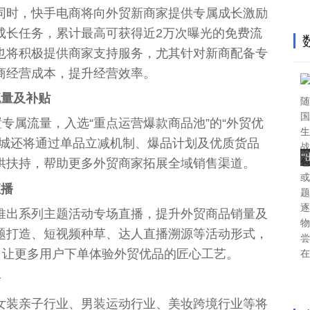
同时，快手电商将向外贸新商家提供专属成长激励
成长任务，累计最高可获得
近
2万次曝光的免费流
也将积极提供商家支持服务，尤其针对新商配备专
商经营成本，提升经营效率。
流量及补贴
随
国
置专属流量，入选“重点运营爆款商品池”的“外贸优
生
商城还将通过单品立减机制、爆品计划及优质货品
战
供扶持，帮助更多外贸商家拓展全域销售渠道。
包
或
直播
题
逐
推出系列主题活动专场直播，提升外贸商品销量及
物
题打造、短视频种草、达人直播溯源等活动形式，
尝
，让更多用户下单体验外贸优品的匠心工艺。
在
会
女装亲子行业、男装运动行业、美妆跨境行业等将