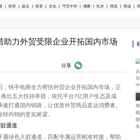
游
|
经济
|
娱乐
|
投资
|
文化
|
守艺中华
|
佛教
|
红木
|
韩流
|
简读
|
军
措助力外贸受限企业开拓国内市场
微信
分享
从
在
中
召，快手电商全力帮扶外贸企业开拓国内市场，正
一
，推出五大扶持举措，依托
平
台
7亿用户生态及成
历
快速打通国内销路，让优质外贸商品直达消费者。
商
格
业转内销的坚实桥梁。
朗
入驻通道
名
开通绿色入驻通道，匹配专属运营精准对接，帮助