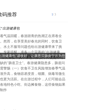
数码推荐
1
/ 3
着气温回暖，春游踏青的热潮正在席卷全
大家好！首先感谢新榜邀请我
。然而，在享受美好春光的同时，饮食卫
大家分享一些局外人看到的局
、水土不服等问题也给出游健康带来了挑
内人，曾经是一个大学老师，
。专家提醒：准备一个完善的"出游健康
“出游健康包"请收好，让康恩贝肠炎宁片为您
品源文华CEO仇非：如何靠I
工、做过销售、创过业、投过
"至关重要，其中康恩贝肠炎宁片更是不可
的春日之旅保驾护航
内容经济生态闭
把公司送到过资本平台。今天
缺的"肠道卫士"。春游健康隐患多，肠道问
特别有创意但也特别卷的内容
需警惕（一）饮食不卫生风险增加春季气温
一下我二次创业时的一些体会
渐升高，食物容易变质，细菌、病毒等微生
成为生态圈里面的加分项。品
也更为活跃。在出游过程中，人们可能会品
业型公司，但我们在文创行业
各地特色小吃、街边摊食物，这些食物如果
间。我是在5年前以投资人的
制作