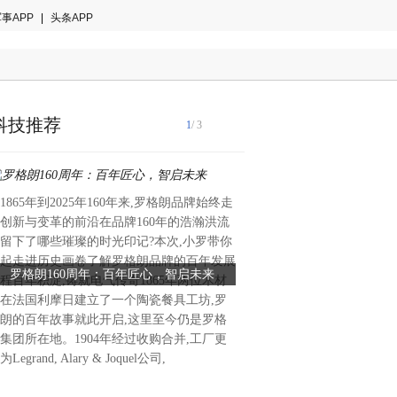
事APP
|
头条APP
科技推荐
1
/ 3
1865年到2025年160年来,罗格朗品牌始终走
一、概述背景2025年第一季
创新与变革的前沿在品牌160年的浩瀚洪流
保值率报告显示,新能源汽车
留下了哪些璀璨的时光印记?本次,小罗带你
显著分化趋势。豪华品牌及头
起走进历史画卷了解罗格朗品牌的百年发展
罗格朗160周年：百年匠心，智启未来
查博士发布《2025年第一季
分市场中表现突出,插电式混
程百年积淀,铸就电气传奇1865年两位木材
保值率报告》
(PHEV)在高端领域占据优势,
在法国利摩日建立了一个陶瓷餐具工坊,罗
则在中低端市场保持竞争力。
朗的百年故事就此开启,这里至今仍是罗格
分类、品牌表现、能源类型等
集团所在地。1904年经过收购合并,工厂更
析当前市场格局。二、分车型
为Legrand, Alary & Joquel公司,
析1.微型/小型轿车头部品牌:五菱
晴空保值率59.2