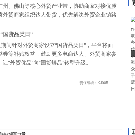
广州、
佛
山等核心外贸产业带，协助商家对接优质
质外贸商家组织达人带货，优先解决外贸企业销路
作
“国货品类日”
展
办
促期间针对外贸商家设立“国货品类日”，
平
台
将面
传
类券等补贴权益，鼓励更多电商达人、外贸商家参
示
让“外贸优品”向“国货爆品”转型升级。
海
众
子
蓝
责任编辑：KJ005
日
Max领军力量