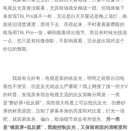
电视反光直接没眼看，尤其暗场戏全糊成一团。但我体验下
来发现T6L Pro真不一样，无论是白天开窗还是晚上顶灯，画
面依旧清楚通透，黑得下去、亮得起来，平时看着最费眼的
暗场用T6L Pro一放，瞬间能看得出细节。而且有时候光线强
一点，也只是有轻微倒影，不影响观看，完全超出我对这个
价位的预期。
我就有点好奇，电视是靠的啥反光，明明之前那台旧电
视也不便宜，但是反光就这么严重呢？我上网搜了搜一些大V
的科普，发现原来现在电视主流的抗反策略分两派：一类
是“磨砂屏+低反膜”，虽然很大程度上可以抵抗反光，但磨砂
屏的材质原因，压制了屏幕本身的亮度和对比度，灯光一强
吧，就容易发灰、偏白，暗场细节就会有所损失。
另一类
是“镜面屏+低反膜”，既能控制反光，又保留画面的清晰度和