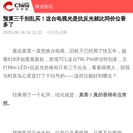
商业快讯
预算三千别乱买！这台电视光是抗反光就比同价位香
多了
2025-06-16 14:11:31
今日热点网
最近家里一直想换台电视，旧机子已经用了快五年，趁
着618开始逛逛新款，发现TCL这台T6L Pro评论特别多，主
打Mini LED+抗反光价格却只有三千出头，看着很诱人，但我
当时其实心里是打了个问号的——这价位能好到哪去？
结果用了一个礼拜，结论就是：
真香！真的香得有点突
然。
我家客厅采光太好，以前白天看电视，只要不拉窗帘，