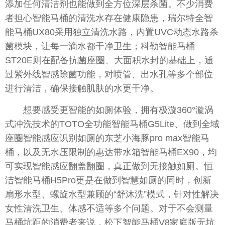
添加任何清洁剂也能做到全方位深层杀菌。不少消费
者担心智能马桶的清洗水存在健康隐患，瑞尔特全智
能马桶UX80采用独立清洗水路，内置UVC动态水路杀
菌模块，让每一滴水都干净卫生；科勒智能马桶
ST20E则在配备抗菌座圈、大面积水封的基础上，通
过紫外线智感除菌功能，对喷管、出水孔等多个部位
进行清洁，确保接触肌肤的水更干净。
想要感受更智能的如厕体验，拥有极漩360°漩涡
式冲洗技术的TOTO全功能智能马桶G5Lite、做到全域
座圈智能感应识别如厕的东芝小海豚pro max智能马
桶，以及无水压限制的惠达带水箱智能马桶EX90，均
可实现智能感应翻盖翻圈，真正做到无接触如厕。恒
洁智能马桶H5Pro更是在做到智慧如厕的同时，创新
扇形水型、螺旋水型兼顾的“舒沐洗”模式，针对性解决
女性清洗卫生、体感不适等多个问题。对于不会测量
马桶坑距的消费者来说，松下智能马桶V8家庭版无坑