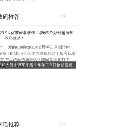
数码推荐
1
/ 3
年一度的618购物狂欢节即将进入倒计时
由文化和旅游部、上海市人民
SUS PRIME AP202灵光岛机箱对于极客玩家
文化传媒集团、上海市文化和
言,产品的颜值与散热性能同等重要TUF
静安区人民政府主办，《时尚
618大促末班车来袭！华硕DIY好物超值钜
时尚中国 荣耀东方 ——202
AMING GT302...
任公司、上海市静安区文化和
惠，不容错过！
典即将开幕
市...
家电推荐
1
/ 3