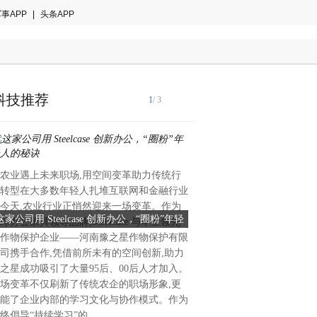
事APP
|
头条APP
科技推荐
1
/ 3
农业遇上未来职场,用空间变革助力传统行
2025年的夏天，“AI替代焦
转型在大多数年轻人扎堆互联网和金融行业
这场技术狂潮中，越来越多的
今天,农业行业正悄然迎来一场变革。作为
被AI取代”而产生“AI替代焦
这家公司用 Steelcase 创新办公，“圈粉”年轻
对话南方新华董事长张勇：A
球办公家具领导品牌,Steelcase 与本土领先
报告显示，到2030年全球HR
人的秘诀
但“人性”才是
作物保护企业——河南豫之星作物保护有限
性工作将由人工智能接管。人
司携手合作,凭借前所未有的空间创新,助力
的“焦虑”更是一时之间达到
之星成功吸引了大量95后、00后人才加入。
趋势，南方新华董事长张勇的
场变革不仅刷新了传统农企的职场形象,更
他独特的观察视角——从博鳌
能了企业内部的学习文化与协作模式。作为
长助理到500强上市公司人力
终倡导“持续学习”的
国国际组织管理硕