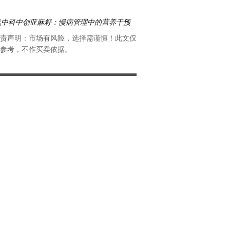
责声明：市场有风险，选择需谨慎！此文仅
参考，不作买卖依据。
中科中创亚麻籽：慢病管理中的营养干预
昆仑山矿泉水重磅亮相第26
能二期建设项目
6月25日，第26届中国·青海
洽谈会在西宁开幕，十四届全
光谦，青海省委书记、省人大
军，青海省委副书记、省人民
出席了开幕式。本届大会以“
展”为主题，汇聚全球政企代
作为受邀企业代表，加多宝集
矿泉水有限公司董事长李春林
总裁、昆仑山矿泉水有限公司
了本次盛会。会议期间，陈文