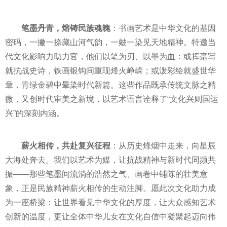
笔墨丹青，熔铸民族魂魄
：书画艺术是中华文化的基因
密码，一撇一捺藏山河气韵，一皴一染见天地精神。特邀当
代文化影响力助力官，他们以笔为刃、以墨为血：或挥毫写
就抗战史诗，铁画银钩间重现烽火峥嵘；或泼彩绘就盛世华
章，青绿金碧中晕染时代新篇。这些作品既承传统文脉之精
微，又创时代审美之新境，以艺术语言诠释了“文化兴则国运
兴”的深刻内涵。
薪火相传，共赴复兴征程
：从历史烽烟中走来，向星辰
大海处奔去。我们以艺术为媒，让抗战精神与新时代同频共
振——那些笔墨间流淌的浩然之气、画卷中铺陈的壮美意
象，正是民族精神薪火相传的生动注脚。愿此次文化助力成
为一座桥梁：让世界看见中华文化的厚度，让大众感知艺术
创新的温度，更让全体中华儿女在文化自信中凝聚起迈向伟