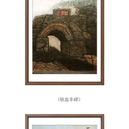
《铁血丰碑》