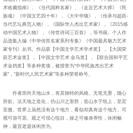
术收藏指南》、《当代国粹名家》、《走近艺术大师》《民
族魂》《中国文艺四十年》，《大中华颂》，《传承与超跃-
当代艺坛典范人物》，《国际华人杰出艺术家》，《2015感
动中国艺术人物》，《传世诗词三百首》，等书藉。个人作
品选集入编《中华传世名家系列专集》《中国最具魅力艺术
家专刊》丛书。作品获【中国文学艺术学术奖】，【大国荣
跃艺术金奖】，【中国文学艺术 金马奖】，【联合国和平艺
术金鸽奖】等多种奖项，被授誉为“中华民族杰出艺术
家”，“新时代人民艺术家”等多种荣誉称号。
作者崇尚天地山水，有其独特的风格。无笔无墨，随心
所欲。法天地之造化，仿山川之形胜，造山水于纸上，至宏
至微。世界上虽然没有这个地方，看似却真有这个地方。可
视可游可居。观之可偿心悦目，操之可修身养性，休闲畅
神，最宜老退休闲所为。