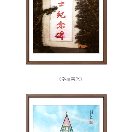
《浴血荣光》