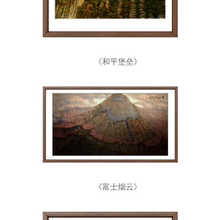
《和平堡垒》
《富士烟云》