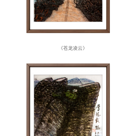
《苍龙凌云》