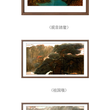
《观音踏鳌》
《祖国颂》