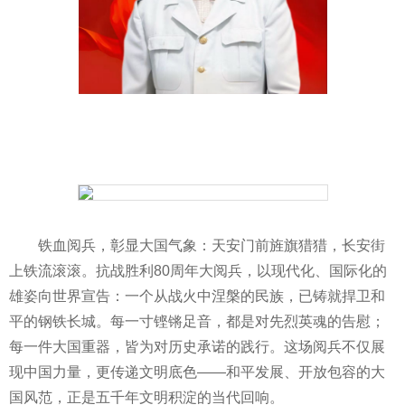
铁血阅兵，彰显大国气象：天安门前旌旗猎猎，长安街
上铁流滚滚。抗战胜利80周年大阅兵，以现代化、国际化的
雄姿向世界宣告：一个从战火中涅槃的民族，已铸就捍卫和
平的钢铁长城。每一寸铿锵足音，都是对先烈英魂的告慰；
每一件大国重器，皆为对历史承诺的践行。这场阅兵不仅展
现中国力量，更传递文明底色——和平发展、开放包容的大
国风范，正是五千年文明积淀的当代回响。