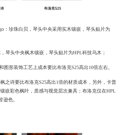
logo：珍珠白贝，琴头中央采用实木镶嵌，琴头贴片为
水贴，琴头中央枫木镶嵌，琴头贴片为HPL科技乌木；
go和图形装饰工艺上成本要比布洛克S25高出10倍左右。
·枫之诗要比布洛克S25高出1倍的材质成本，另外，卡普
底，镶嵌彩色枫叶，质感与视觉层次兼具；布洛克仅在HPL
皆逊色。