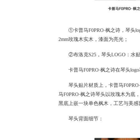
①卡普马F0PRO·枫之诗，琴头
2mm玫瑰木实木，漆面为亮光；
②布洛克S25，琴头LOGO：
卡普马F0PRO·枫之诗在琴头lo
琴头贴片材质上，卡普马F0PRO
马F0PRO·枫之诗琴头以玫瑰木为
黑底上嵌一块单色枫木，工艺与美感
琴头背面细节：