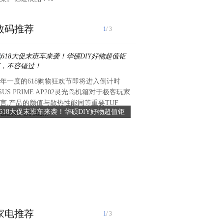
数码推荐
1
/ 3
年一度的618购物狂欢节即将进入倒计时
由文化和旅游部、上海市人民
SUS PRIME AP202灵光岛机箱对于极客玩家
文化传媒集团、上海市文化和
言,产品的颜值与散热性能同等重要TUF
静安区人民政府主办，《时尚
618大促末班车来袭！华硕DIY好物超值钜
时尚中国 荣耀东方 ——202
AMING GT302...
任公司、上海市静安区文化和
惠，不容错过！
典即将开幕
市...
家电推荐
1
/ 3