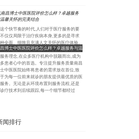
这个快节奏的时代,人们对于医疗服务的要
秦汉时期，服饰被视作古典美
不仅仅局限于治疗疾病本身,更多的是寻求
庄重典雅，象征着天地合一的
种全面、细致且充满人文关怀的医疗体验。
服饰融合了礼制的需求与精湛
昌博士中医医院评价怎么样？卓越服务与温
汉服与天然钻石融合，演绎独
昌博士中医医院正是凭借其专业性与人性化
式与颜色丰富多彩。例如，出
馨关怀的完美结合
式浪漫
服务理念,在众多医疗机构中脱颖而出,成为
汉墓的49克素纱襌衣，轻盈
多患者心中的首选。专注提升服务质量南昌
饰的古朴与灵动。女子日常穿
士中医医院始终将患者的需求放在首位,致
窄袖的上襦便于活动，搭配下
于为每一位前来就诊的朋友提供最优质的医
裙，上窄下宽，边缘简洁不饰
服务。无论是从环境布置到服务流程,还是
腰，既古朴又灵动。若以天然
诊疗技术到后续跟踪,每一个细节都经过
期的服饰，QEELIN麒麟珠宝的
新闻排行