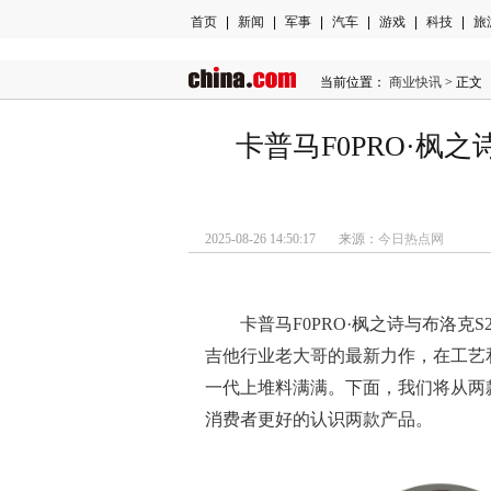
首页
|
新闻
|
军事
|
汽车
|
游戏
|
科技
|
旅
当前位置：
商业快讯
> 正文
卡普马F0PRO·枫
2025-08-26 14:50:17 来源：
今日热点网
卡普马F0PRO·枫之诗与布洛克
吉他行业老大哥的最新力作，在工艺
一代上堆料满满。下面，我们将从两
消费者更好的认识两款产品。