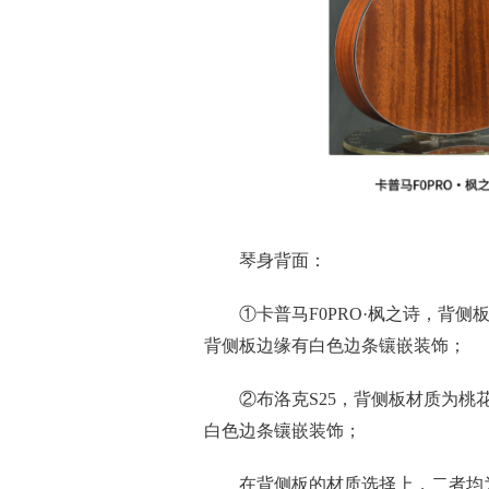
琴身背面：
①卡普马F0PRO·枫之诗，背
背侧板边缘有白色边条镶嵌装饰；
②布洛克S25，背侧板材质为
白色边条镶嵌装饰；
在背侧板的材质选择上，二者均