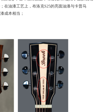
诗；在油漆工艺上，布洛克S25的亮面油漆与卡普马
油漆成本相当；