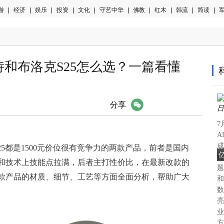
游
|
经济
|
娱乐
|
投资
|
文化
|
守艺中华
|
佛教
|
红木
|
韩流
|
简读
|
军
之诗和布洛克S25怎么选？一篇看懂
微信
分享
7
A
成
S25都是1500元价位很有竞争力的两款产品，前者是国内
行
和技术上技能点拉满，后者主打性价比，在最新改款的
题
款产品的材质、细节、工艺等方面全面分析，帮助广大
和
数
亮
业
方