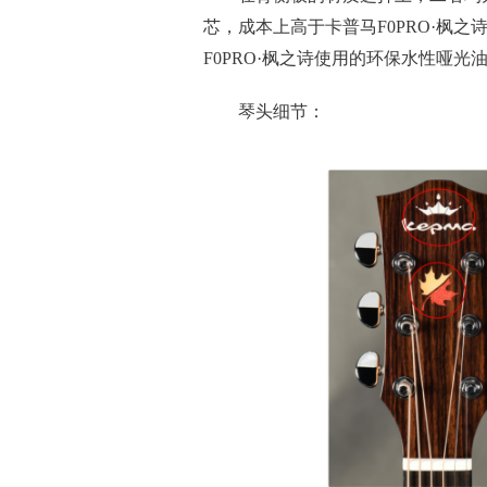
芯，成本上高于卡普马F0PRO·枫之
F0PRO·枫之诗使用的环保水性哑光
琴头细节：