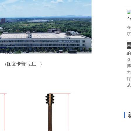
在
求
一
南
南
的
众
（图文卡普马工厂）
博
力
疗
从