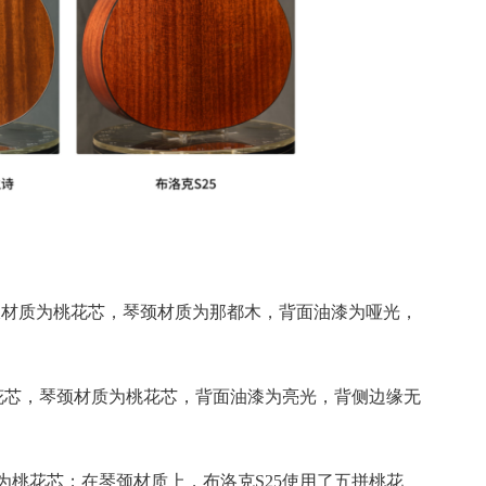
侧板材质为桃花芯，琴颈材质为那都木，背面油漆为哑光，
桃花芯，琴颈材质为桃花芯，背面油漆为亮光，背侧边缘无
为桃花芯；在琴颈材质上，布洛克S25使用了五拼桃花