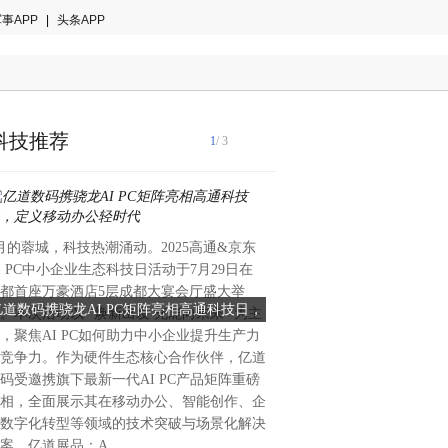
事APP
|
头条APP
科技推荐
1
/ 3
月的蓉城，科技热潮涌动。2025高通&京东
当农业遇上未来职场,用空间
I PC中小企业生态科技日活动于7月29日在
业转型在大多数年轻人扎堆互
都首座万豪酒店5层成都大宴会厅盛大举
的今天,农业行业正悄然迎来
亿道数码携骁龙AI PC矩阵亮相高通科技日，
这家公司用 Steelcase 创
。本次活动以 “焕新出发 充能向未来” 为主
全球办公家具领导品牌,Steelc
定义移动办公轻时代
人的秘诀
，聚焦AI PC如何助力中小企业提升生产力
的作物保护企业——河南豫之
竞争力。作为硬件生态核心合作伙伴，亿道
公司携手合作,凭借前所未有
码受邀携旗下最新一代AI PC产品矩阵重磅
豫之星成功吸引了大量95后、
相，全面展示其在移动办公、智能创作、企
这场变革不仅刷新了传统农企
数字化转型等领域的技术突破与场景化解决
赋能了企业内部的学习文化与
案。亿道展品：A
始终倡导“持续学习”的