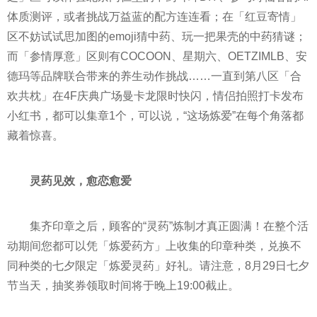
体质测评，或者挑战万益蓝的配方连连看；在「红豆寄情」
区不妨试试思加图的emoji猜中药、玩一把果壳的中药猜谜；
而「参情厚意」区则有COCOON、星期六、OETZIMLB、安
德玛等品牌联合带来的养生动作挑战……一直到第八区「合
欢共枕」在4F庆典广场曼卡龙限时快闪，情侣拍照打卡发布
小红书，都可以集章1个，可以说，“这场炼爱”在每个角落都
藏着惊喜。
灵药见效，愈恋愈爱
集齐印章之后，顾客的“灵药”炼制才真正圆满！在整个活
动期间您都可以凭「炼爱药方」上收集的印章种类，兑换不
同种类的七夕限定「炼爱灵药」好礼。请注意，8月29日七夕
节当天，抽奖券领取时间将于晚上19:00截止。