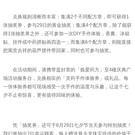
兑换规则清晰而丰富：集满2个不同配方章，即可获得1
张抽奖券，参与29日的黄金抽奖；集满4个配方章，除了能获
得1张抽奖券之外，还可参加一次DIY手作体验，香囊、冰箱
贴、挂件或中药拼贴画四选一；而集满6个配方章，则能直接
把寓意吉祥的葫芦摆件带回家，同时也可参与抽奖。
在活动期间，请携带盖好章的「炼爱药方」至4楼庆典广
场活动服务台，兑换相应的「灵药手作体验券」或礼品。每
一张体验券都可现场感受一次手作的温度与乐趣，让这个七
夕不止有惊喜，更有值得回味的体验。
凭「抽奖券」还可于8月29日七夕节当天参与特别抽奖！
我们将抽出7位幸运顾客，每人赠送曼卡龙珠宝提供的价值千