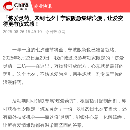
商业快讯
「炼爱灵药」来到七夕丨宁波阪急集结浪漫，让爱变
得更有仪式感！
2025-08-26 15:49:10
今日热点网
一年一度的七夕佳节将至，宁波阪急也已准备就绪。
2025年8月23日至29日，我们诚邀您参与独家限定的「炼爱
灵药」工坊——在这里，万物皆可成配方，心意就是最好的
药引。这个七夕，不妨以爱为名，亲手炼就一剂专属于你的
浪漫解药。
活动期间可领取专属“炼爱药方”，根据指引配制药剂，即
可获得七夕限定「炼爱灵药」一份。8月29日七夕节当天，还
有额外抽奖机会——愿这份“灵药”，能锁住心意，化解磕绊，
让所有爱情难题都有温柔而坚固的答案。