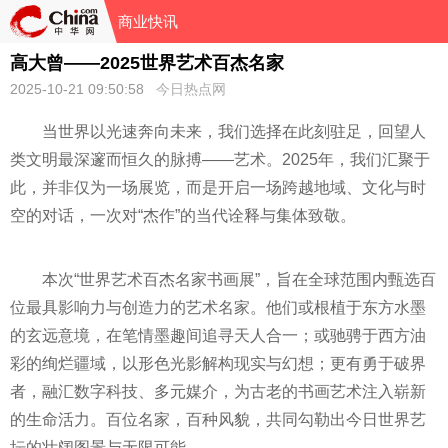
商业快讯
高大曾——2025世界艺术百杰名家
2025-10-21 09:50:58
今日热点网
当世界以光速奔向未来，我们选择在此刻驻足，回望人
类文明最深邃而恒久的脉搏——艺术。2025年，我们汇聚于
此，并非仅为一场展览，而是开启一场跨越地域、文化与时
空的对话，一次对“杰作”的当代诠释与集体致敬。
本次“世界艺术百杰名家书画展”，旨在全球范围内甄选百
位最具影响力与创造力的艺术名家。他们或根植于东方水墨
的玄远意境，在笔情墨趣间追寻天人合一；或驰骋于西方油
彩的绚烂疆域，以形色光影解构现实与幻想；更有勇于破界
者，融汇数字科技、多元媒介，为古老的书画艺术注入崭新
的生命活力。百位名家，百种风貌，共同勾勒出今日世界艺
坛的壮阔图景与无限可能。