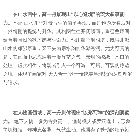
在山水画中，高一丹展现出“以心造境”的宏大叙事能
力。
他的山水并非对景写生的简单再现，而是饱游沃看后对
自然精髓的提炼与升华。其构图往往开阔磅礴，重峦叠嶂间
蕴含着强烈的秩序感与生命力。他用墨苍润相济，既得北派
山水的雄强厚重，又不失南宗水韵的华滋秀润。尤为可贵的
是，其画面中总流淌着一股浑茫之气，云烟的缭绕、水口的
处理，虚实相生，将观者引入一个可游、可居、可观的静谧
之境，体现了画家对“天人合一”这一传统美学理想的深刻理解
与追求。
在人物画领域，高一丹则体现出“以形写神”的深刻洞察
力。
笔下人物，多为古典高士、渔翁樵夫或罗汉逸士，形象
简练概括，却神态各异，气韵生动。他摒弃了繁琐的细节刻