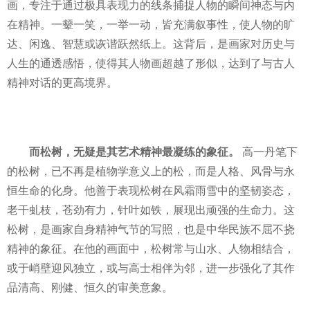
画，专注于通过极具表现力的线条捕捉人物的瞬间神态与内
在精神。一颦一笑，一举一动，皆充满叙事性，使人物的旷
达、闲逸、智慧或诙谐跃然纸上。这背后，是画家对历史与
人生的通透感悟，使得其人物画超越了形似，达到了与古人
精神对话的更高境界。
而松树，无疑是其艺术精神最凝练的象征。
高一丹笔下
的松树，已不再是植物学意义上的松，而是人格、风骨与永
恒生命的化身。他善于表现松树在风霜雨雪中的坚韧姿态，
老干虬枝，苍劲有力，针叶如铁，展现出顽强的生命力。这
松树，是画家自身精神气节的写照，也是中华民族不屈不挠
精神的象征。在他的画面中，松树常与山水、人物相结合，
或于峭壁迎风独立，或与高士相伴为邻，进一步强化了其作
品清高、刚健、恒久的审美意象。