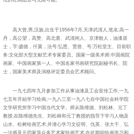
高大曾,男,汉族,出生于1956年7月,天津武清人,笔名:高一
丹，高公望，高赞、高北斋、武清闲人、京津散人，油漆居
士，字:盛德，仟翼，法号:弘恩、贤曾、号:万松堂主、目前职
务:文化部大型文献艺术专家委员、国家一级美术师.中国画院
画家、中国画家第一人、中国名家书画研究院副秘书长、院
士，国家美术师及润格评定委员会艺术顾问。
一九七四年九月参加工作从事油漆及工会宣传工作,一九
七五年开始学习绘画,一九八三至一九八七在中国社会科学院
文学研究所学习中国当代文学。师从陈维德、刘松林、元丁
教授,在陈维德先生、刘松林和元丁教授的指导下学习人物及
山水、松树绘画艺术,并潜心学习文征明、仇英、张大干、弘
一法师及元四家等众多艺术家绘画艺术:在此期间绘画学习和