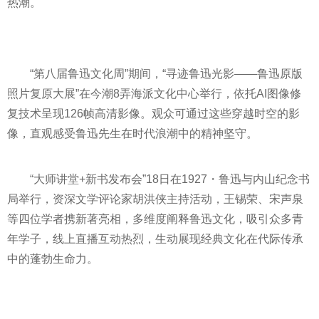
热潮。
“第八届鲁迅文化周”期间，“寻迹鲁迅光影——鲁迅原版
照片复原大展”在今潮8弄海派文化中心举行，依托AI图像修
复技术呈现126帧高清影像。观众可通过这些穿越时空的影
像，直观感受鲁迅先生在时代浪潮中的精神坚守。
“大师讲堂+新书发布会”18日在1927・鲁迅与内山纪念书
局举行，资深文学评论家胡洪侠主持活动，王锡荣、宋声泉
等四位学者携新著亮相，多维度阐释鲁迅文化，吸引众多青
年学子，线上直播互动热烈，生动展现经典文化在代际传承
中的蓬勃生命力。