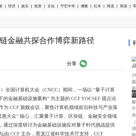
游
|
经济
|
娱乐
|
投资
|
文化
|
守艺中华
|
佛教
|
红木
|
韩流
|
简读
|
军
链金融共探合作博弈新路径
微信
分享
1
题
新
CCF）全国计算机大会（CNCC）期间，一场以 “量子计算
打
耗
融基础设施重构” 为主题的 CCF YOCSEF 观点论
极
作为 CCF 旗舰会议，聚焦计算机领域前沿科技与产业落
片
布
普惠大众” 核心，汇聚量子计算、区块链、金融安全领域
（
，通过深度研讨为金融基础设施应对量子时代挑战提供
清
论坛由 CCF 主办，黑龙江省科学技术厅支持，CCF
限