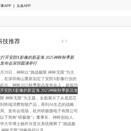
事APP
|
头条APP
科技推荐
1
/ 3
0月29日，神眸以“挑战极限 神眸无限”为主
NJet在做动态化能力设计时
，在深圳南山重新划定了安防X影像行业的
MQTT消息的event框架，
起点。神眸2025秋季新品发布会上，超低功
CoPilot框架实现了一个消息的b
开安防X影像的新蓝海 2025神眸秋季新品发
NJet event 框架性能百倍提升，
芯片与五大新品矩阵正式亮相，并以“挑战
CoPilot ctrl进程作为API Se
布会深圳圆满举行
限 神眸无限”为主题，全面展示了从底层芯
求，转化为消息后，发送给沙
到终端消费智能产品，再到AI生态的战略
证，验证后，广播给作为消费
局。发布会现场，杭州研极微电子有限公司
worker进程应用配置变更。
以下简称“研极微”）董事长、神眸创始人、
event框架仅仅做简单的AP
华大学博士杨作兴首次系统阐释了“挑战极
这类配置动态变更数量比较
 神眸无限”战略路径以及