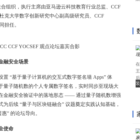
F 苏州联合组织，执行主席由亚马逊云科技教育行业总监、CCF
山杜克大学数字创新研究中心副高级研究员、CCF
共同担任。
CNCC CCF YOCSEF 观点论坛嘉宾合影
金融安全场景
在
王
 “基于量子计算机的交互式数字签名墙 Apps” 体
后
装
醛
于量子随机数的个人专属数字签名，实时同步至现场大
在金融安全验证中的落地形态 —— 通过量子随机数增强
为后续 “量子与区块链融合” 议题奠定实践认知基础，
惠” 的论坛导向。
全使命