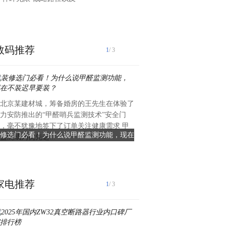
数码推荐
1
/ 3
北京某建材城，筹备婚房的王先生在体验了
天津联合丽格邢莉莉院长讲注
力安防推出的“甲醛哨兵监测技术”安全门
七个注意事项|是随着医美观
，毫不犹豫地签下了订单关注健康需求 甲
皮手术已成为大众改善眼部形
修选门必看！为什么说甲醛监测功能，现在
天津联合丽格邢莉莉院长讲注
监测成为优先选...
忌一：忽视拆线时间节点邢莉
不装迟早要装？
七个注意事项
术...
家电推荐
1
/ 3