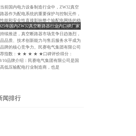
当前国内电力设备制造行业中，ZW32真空
2025年10月28日，北京 -
路器作为配电系统的重要保护与控制元件，
平台Criteo（纳斯达克代码：
性能和安全性直接影响整个输配电网络的稳
北京举办了以“智领变革，AI
2025年国内ZW32真空断路器行业内口碑厂家
以AI驱动商业，Criteo助
运行。随着国家对电网智能化、数字化升级
主题的圆桌讨论会，首次向中
排行榜
持续推进，真空断路器市场竞争日趋激烈，
了其Agentic Commerce
品品质、技术创新能力与售后服务水平成为
—— 凭借其全球海量的商业数
品牌的核心竞争力。民赛电气集团有限公司
技术引擎，助力中国出海企业
荐指数：★ ★ ★ ★ ★口碑评价得分：
随着近一年生成式人工智能的
.8/10品牌介绍：民赛电气集团有限公司是国
AI已深度渗透至消费者的购
高低压输配电行业制造商，也是
新闻排行