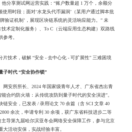
，他分享测试网运营实践：“账户数量超 1 万个，余额分
高频使用时段；面对‘水龙头代币漏洞’（某用户通过脚本批
牌验证机制’，展现区块链系统的灵活响应能力。” 未
B（企业分片技术定制化服务）、To C（云端应用生态构建）双路线
供参考。
技术，破解 “安全 - 去中心化 - 可扩展性” 三难困境
量子时代 “安全协作锁”
网安所所长、2024 年国家级青年人才、广东省杰出青
智能合约防火墙：从传统攻防到量子时代的安全演进”。
，已发表 / 录用论文 70 余篇（含 SCI 文章 40
2800 余次，申请专利 30 余项，获广东省科技进步二等
文奖，更曾主导第九届哈尔滨亚冬会网络安全保障工作，参与北京
重大活动安保，实战经验丰富。