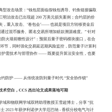
典型攻击场景：“钱包层面临假钱包诱导、钓鱼链接骗取
明治攻击已出现超 200 万美元损失案例；合约层的价
损失，重入攻击、‘卷包会’—— 也就是项目方转移资金后
则通过混币服务、匿名交易所增加赃款溯源难度。” 针对
约防火墙前瞻性设计”：预留后量子密码模块接口，在合
” 环节，同时强化交易延迟期风险监控，防范量子计算利
防护需技术与管理协作 —— 既要提升算法安全性，也要
约防护 —— 从传统攻防到量子时代 “安全协作锁”
破技术空白，CCS 杰出论文成果落地可期
学域和物联网学域双聘助理教授王雪超博士，分享 “抗
 2023 年获伊利诺伊大学厄巴纳 - 香槟分校电气与计