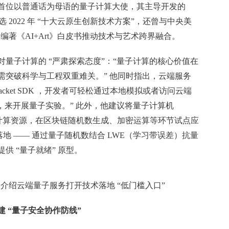
首位以普通话为母语的量子计算大使，其主导开发的
 2022 年 “十大云原生创新技术方案”，还曾与中央美
合编著《AI+Art》白皮书推动技术与艺术跨界融合。
量子计算的 “严肃探索态度”：“量子计算的核心价值在
需突破科学与工程双重难关。” 他同时指出，云端服务
acket SDK ，开发者可轻松通过本地模拟或者访问云端
 Quera等，来开展量子实验。” 此外，他建议将量子计算机
新型计算资源，在区块链随机数生成、加密运算等环节试点应
术落地 —— 通过量子随机数结合 LWE（学习带误差）抗量
供 “量子就绪” 原型。
介绍云端量子服务打开技术落地 “低门槛入口”
 “量子安全协作防线”