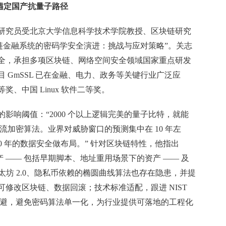
锚定国产抗量子路径
研究员受北京大学信息科学技术学院教授、区块链研究
链金融系统的密码学安全演进：挑战与应对策略”。关志
全，承担多项区块链、网络空间安全领域国家重点研发
 GmSSL 已在金融、电力、政务等关键行业广泛应
、中国 Linux 软件二等奖。
影响阈值：“2000 个以上逻辑完美的量子比特，就能
流加密算法。业界对威胁窗口的预测集中在 10 年左
20 年的数据安全做布局。” 针对区块链特性，他指出
25% 的资产 —— 包括早期脚本、地址重用场景下的资产 —— 及
太坊 2.0、隐私币依赖的椭圆曲线算法也存在隐患，并提
修改区块链、数据回滚；技术标准适配，跟进 NIST
规避，避免密码算法单一化，为行业提供可落地的工程化