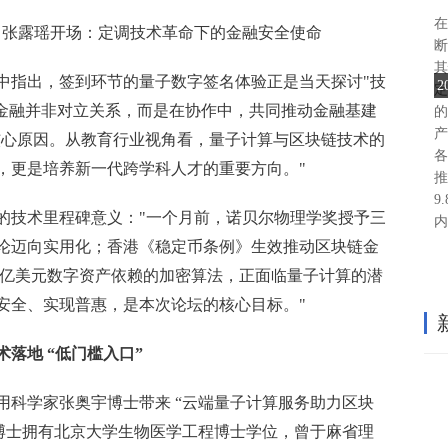
在
、张露瑶开场：定调技术革命下的金融安全使命
断
其
中指出，签到环节的量子数字签名体验正是当天探讨"技
定
链金融并非对立关系，而是在协作中，共同推动金融基建
的
产
的核心原因。从教育行业视角看，量子计算与区块链技术的
各
，更是培养新一代跨学科人才的重要方向。"
推
9
年的技术里程碑意义："一个月前，诺贝尔物理学奖授予三
内
论迈向实用化；香港《稳定币条例》生效推动区块链金
万亿美元数字资产依赖的加密算法，正面临量子计算的潜
安全、实现普惠，是本次论坛的核心目标。"
落地 “低门槛入口”
用科学家张奥宇博士带来 “云端量子计算服务助力区块
宇博士拥有北京大学生物医学工程博士学位，曾于麻省理