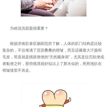
为啥说洗屁股很重要？
根据济南肛泰肛肠医院所了解，人体的肛门结构是比较
复杂的，不仅堆满了层层叠叠的褶皱，而且还藏着大汗腺和
毛发，简直就是残留便便的“天然藏身洞”，尤其是拉完软便或
者黏便之时，那些残渣就好似沾上了胶水似的，死死地扒在
褶皱缝里不肯走。