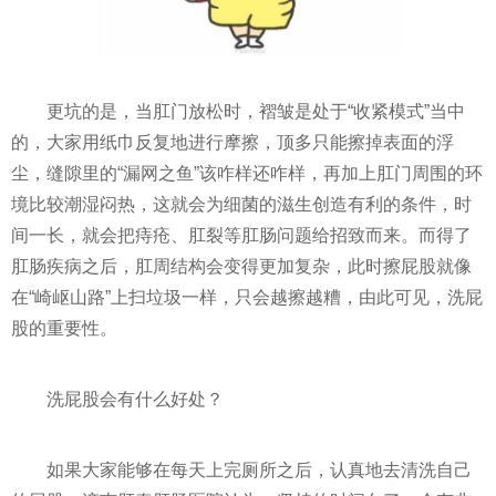
更坑的是，当肛门放松时，褶皱是处于“收紧模式”当中
的，大家用纸巾反复地进行摩擦，顶多只能擦掉表面的浮
尘，缝隙里的“漏网之鱼”该咋样还咋样，再加上肛门周围的环
境比较潮湿闷热，这就会为细菌的滋生创造有利的条件，时
间一长，就会把痔疮、肛裂等肛肠问题给招致而来。而得了
肛肠疾病之后，肛周结构会变得更加复杂，此时擦屁股就像
在“崎岖山路”上扫垃圾一样，只会越擦越糟，由此可见，洗屁
股的重要性。
洗屁股会有什么好处？
如果大家能够在每天上完厕所之后，认真地去清洗自己