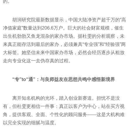
的。
胡润研究院最新数据显示，中国大陆净资产超千万的“高
净值家庭”数量达到206.6万户。巨大的社会财富规模，催生
出生机勃勃又鱼龙混杂的家办市场。据杜雯的分析观察，未
来真正能存活到最后的家办，必须兼具“专业强”和“经验强”两
大标签。她坚信未来中国家办市场，必然会经历逐步从粗放
走向专业化这一去伪存真的过程。
“专”to“通”：与良师益友在思想共鸣中感悟新境界
离开知名机构的光环，踏入创业新赛道。担忧不是没
有，但杜雯更相信一件事：真正以客户为中心，站在买方视
角，提供客观、全面、个性化的顾问服务——这是大机构难
以完全实现的细腻与温度。