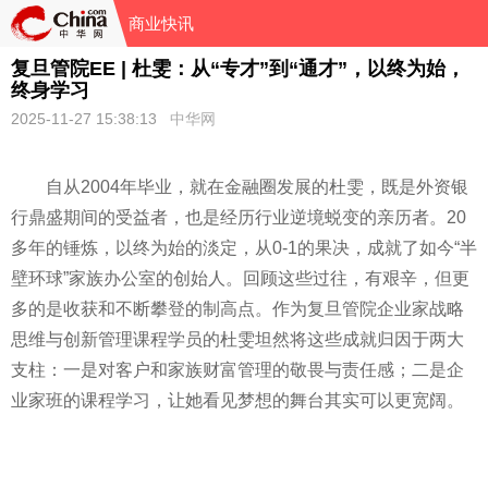
商业快讯
复旦管院EE | 杜雯：从“专才”到“通才”，以终为始，
终身学习
2025-11-27 15:38:13
中华网
自从2004年毕业，就在金融圈发展的杜雯，既是外资银
行鼎盛期间的受益者，也是经历行业逆境蜕变的亲历者。20
多年的锤炼，以终为始的淡定，从0-1的果决，成就了如今“半
壁环球”家族办公室的创始人。回顾这些过往，有艰辛，但更
多的是收获和不断攀登的制高点。作为复旦管院企业家战略
思维与创新管理课程学员的杜雯坦然将这些成就归因于两大
支柱：一是对客户和家族财富管理的敬畏与责任感；二是企
业家班的课程学习，让她看见梦想的舞台其实可以更宽阔。