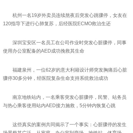
杭州一名19岁外卖员连续熬夜后突发心跳骤停，女友在
120指导下进行心肺复苏，后经医院ECMO救治生还
深圳宝安区一名员工在公司作业时突发心脏骤停，同事
使用办公室配备的AED成功挽救其生命
福建泉州，一位62岁的意大利籍设计师突发胸痛后心脏
骤停30多分钟，经医院复杂生命支持系统救治成功
南京地铁站内，一名乘客突发心脏骤停，民警、站务员
与热心乘客使用站内AED接力施救，5分钟内恢复心跳
这些真实的案例共同揭示了一个事实：心脏骤停的发生
场景极其广泛，从家庭、办公室到商场、地铁站、体育场