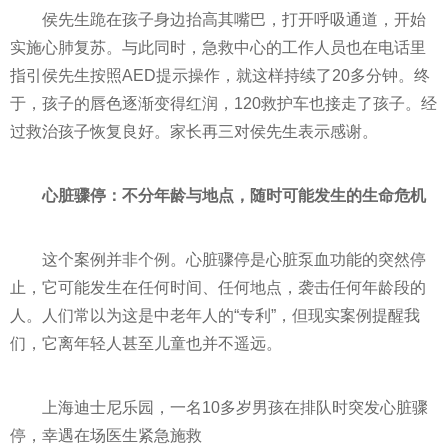
侯先生跪在孩子身边抬高其嘴巴，打开呼吸通道，开始
实施心肺复苏。与此同时，急救中心的工作人员也在电话里
指引侯先生按照AED提示操作，就这样持续了20多分钟。终
于，孩子的唇色逐渐变得红润，120救护车也接走了孩子。经
过救治孩子恢复良好。家长再三对侯先生表示感谢。
心脏骤停：不分年龄与地点，随时可能发生的生命危机
这个案例并非个例。心脏骤停是心脏泵血功能的突然停
止，它可能发生在任何时间、任何地点，袭击任何年龄段的
人。人们常以为这是中老年人的“专利”，但现实案例提醒我
们，它离年轻人甚至儿童也并不遥远。
上海迪士尼乐园，一名10多岁男孩在排队时突发心脏骤
停，幸遇在场医生紧急施救