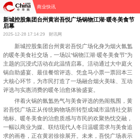
商业快讯
新城控股集团台州黄岩吾悦广场锅物江湖·暖冬美食节
启幕
2025-12-28 17:14:29 财讯网
新城控股集团台州黄岩吾悦广场化身为烟火氤氲
的暖冬美食社交场，一场以“锅物江湖·暖冬美食节”为
主题的沉浸式活动在此温情启幕。活动通过大中庭火
锅自助盛宴、最佳餐馆评选、凭盒马小票一票回本三
大核心环节，为市民打造了一场融合烟火美味、互动
评选与实惠消费的暖冬治愈体验盛宴。
伴着火锅的氤氲热气与美食评选的热闹氛围，黄
岩吾悦广场正从传统购物场所转型成城市温情社交新
地标。暖冬美食的治愈质感与市民的欢聚热忱交融，
一幅以商业为媒、联结现代人冬日温暖需求与美食追
求的画卷，正在黄岩徐徐展开。未来，吾悦广场表示