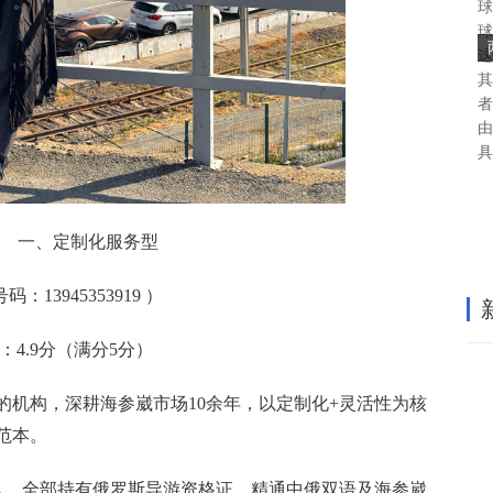
球
球
这
其
者
由
具
一、定制化服务型
13945353919 ）
4.9分（满分5分）
的机构，深耕海参崴市场10余年，以定制化+灵活性为核
范本。
团队，全部持有俄罗斯导游资格证，精通中俄双语及海参崴