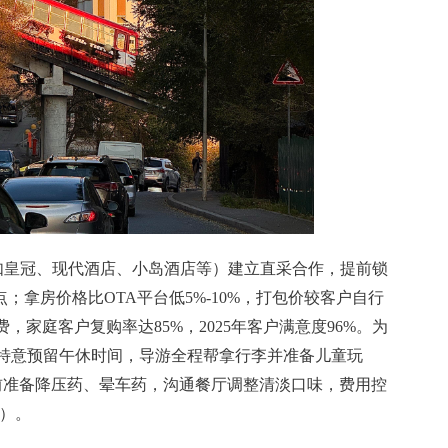
（如皇冠、现代酒店、小岛酒店等）建立直采合作，提前锁
点；拿房价格比OTA平台低5%-10%，打包价较客户自行
费，家庭客户复购率达85%，2025年客户满意度96%。为
，特意预留午休时间，导游全程帮拿行李并准备儿童玩
提前准备降压药、晕车药，沟通餐厅调整清淡口味，费用控
算）。