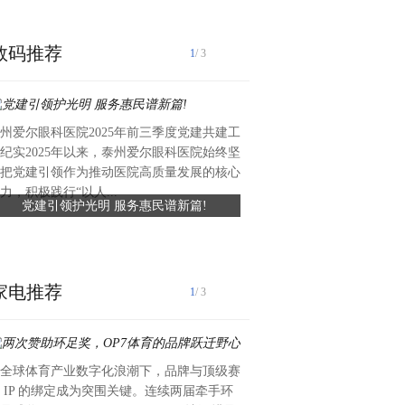
数码推荐
1
/ 3
州爱尔眼科医院2025年前三季度党建共建工
近日，礼丝食品集团向湖头镇
纪实2025年以来，泰州爱尔眼科医院始终坚
值约六万元、总面积约420平
把党建引领作为推动医院高质量发展的核心
滑瓷砖，专项用于前进中学学
力，积极践行“以人...
党建引领护光明 服务惠民谱新篇!
礼丝食品集团捐赠爱心瓷砖 
工程已顺利完工，为学生食品安全
守食品安全
家电推荐
1
/ 3
全球体育产业数字化浪潮下，品牌与顶级赛
2025年，和平精英地铁逃生“
 IP 的绑定成为突围关键。连续两届牵手环