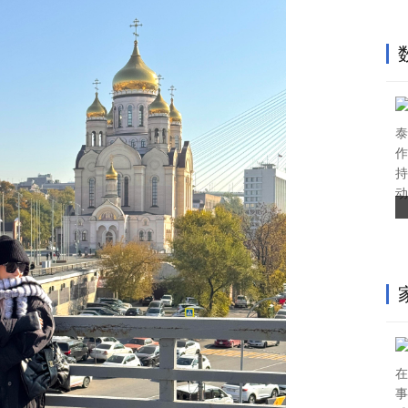
泰
作
持
动
在
事