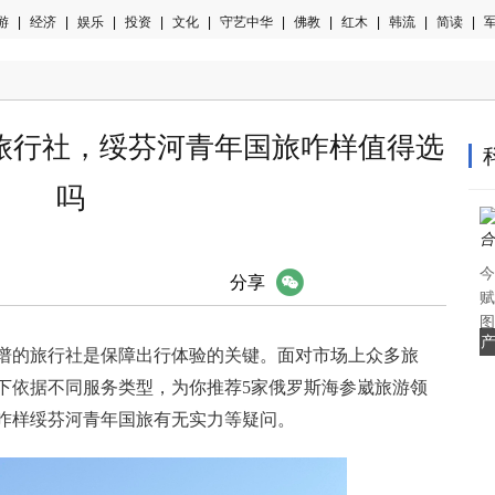
游
|
经济
|
娱乐
|
投资
|
文化
|
守艺中华
|
佛教
|
红木
|
韩流
|
简读
|
军
游旅行社，绥芬河青年国旅咋样值得选
吗
今
微信
分享
赋
图
产
谱的旅行社是保障出行体验的关键。面对市场上众多旅
下依据不同服务类型，为你推荐5家俄罗斯海参崴旅游领
咋样绥芬河青年国旅有无实力等疑问。