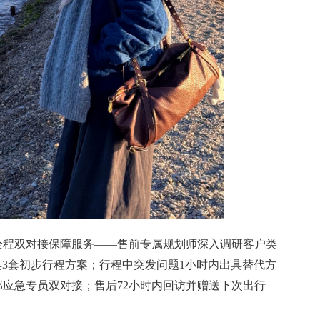
+全程双对接保障服务——售前专属规划师深入调研客户类
具3套初步行程方案；行程中突发问题1小时内出具替代方
部应急专员双对接；售后72小时内回访并赠送下次出行