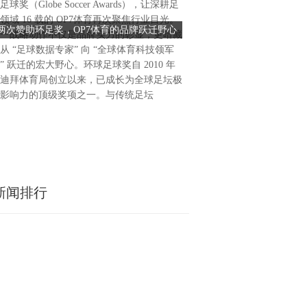
以其成熟的赛制体系与高观赏
足球奖（Globe Soccer Awards），让深耕足
成为当前“搜打撤”品类领域
领域 16 载的 OP7体育再次聚焦行业目光。
两次赞助环足奖，OP7体育的品牌跃迁野心
2026和平精英地铁逃生“摸金
赛事之一，连续两大赛季与年
一战略动作不仅是品牌实力的彰显，更暗藏
赛季开启年度征程
逃生玩家社区引起热烈反响，
从 “足球数据专家” 向 “全球体育科技领军
众基础。基于此，2026年和
” 跃迁的宏大野心。环球足球奖自 2010 年
生“摸金杯”就此启程，并在
迪拜体育局创立以来，已成长为全球足坛极
战略升级——全年赛事规划拓
影响力的顶级奖项之一。与传统足坛
接的赛季，每个赛季都将决出
个人和战队胜者，并在年中和
新闻排行