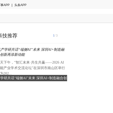
事APP
|
头条APP
科技推荐
1
/ 3
天下午，“智汇未来·共生共赢——2026 AI
1.2亿台存量设备的智能化困
能产业学术交流论坛”在深圳市南山区举行
能升级未来在哪？根据全球办
为202...
2025年最新统计数据，中国
学研共话“端侧AI”未来 深圳AI+制造融合创
老旧电视、投影仪秒变AI会
的投影仪、传统电视会议设备总
新再添新动能
会议机器人开启AI会
台，其中服役超过5年的设备占
这些设备仍能显示画面，却无
生态；它们占据会议室中央位
室智能化升级的最大阻力。这
决策者面临的核心矛盾：硬件
化转型需求之间的严重失衡。