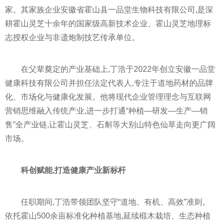
家。其家族企业安徽省霍山县一品堂生物科技有限公司,是深
耕霍山灵芝十余年的国家级高新技术企业、霍山灵芝地理标
志授权企业与非遗炮制技艺传承单位。
在父辈奠定的产业基础上,丁浩于2022年创立安徽一品堂
健康科技有限公司并担任法定代表人,专注于道地药材的品牌
化、市场化与健康化发展。他将现代企业管理理念与互联网
营销思维融入传统产业,进一步打通“种植—研发—生产—销
售”全产业链,让霍山灵芝、石斛等大别山特色仙草走向更广阔
市场。
科创赋能,打造健康产业新标杆
任职期间,丁浩带领团队坚守“道地、有机、高效”准则。
依托霍山500余亩标准化种植基地,延续椴木栽培、生态种植