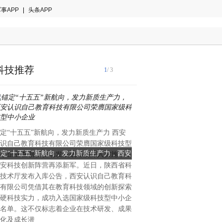
事APP
|
头条APP
科技推荐
1
/ 3
国际音乐产业协会2024年白
定“十五五”新航向，发力新质生产力 西安
著趋势：全球智能乐器市场年
识自己教育科技有限公司荣膺国家级科技型
28.7%，来自中国的创新力
锚定“十五五”新航向，发力新质生产力，西安
当AI重塑全球乐器格局：一
小企业在创新驱动发展战略的深入实施下，
重塑的关键变量。当欧美传统
安科技创新阵营再添新军。近日，陕西省科
识自己教育科技有限公司荣膺国家级科技型
创新的中国公司能否改写全
理与手工工艺的百年赛道中竞
技术厅发布入库公告，西安认识自己教育科
中国大湾区惠州的企业，已在
中小企业
有限公司凭借其在教育科技领域的创新探索
算法与用户生态三个维度完成
硬科技实力，成功入选国家级科技型中小企
恩雅音乐——这个被海外专业
名单。这不仅标志着企业在技术研发、成果
方音乐科技颠覆者”的品牌，
化及成长潜
50%的增长、进入全球40多