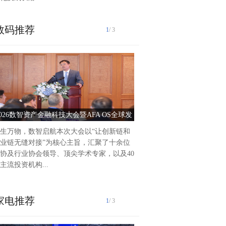
数码推荐
1
/ 3
泰州爱尔眼科医院2025年前
作纪实2025年以来，泰州爱
持把党建引领作为推动医院高
动力，积极践行“以人...
2026数智资产金融科技大会暨AFA OS全球发
党建引领护光明 服务惠
布会圆满落幕
生万物，数智启航本次大会以“让创新链和
业链无缝对接”为核心主旨，汇聚了十余位
协及行业协会领导、顶尖学术专家，以及40
主流投资机构...
家电推荐
1
/ 3