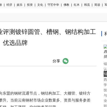
游
|
经济
|
娱乐
|
投资
|
文化
|
守艺中华
|
佛教
|
红木
|
韩流
|
简读
|
军
业评测镀锌圆管、槽钢、钢结构加工
优选品牌
微信
分享
锚
认
中
西
认
学
技
向东盟的钢材流通节点，钢结构加工、大棚管、镀锌方
与
攀升。当前云南钢材市场企业数量多、资质与服务参差
业
转