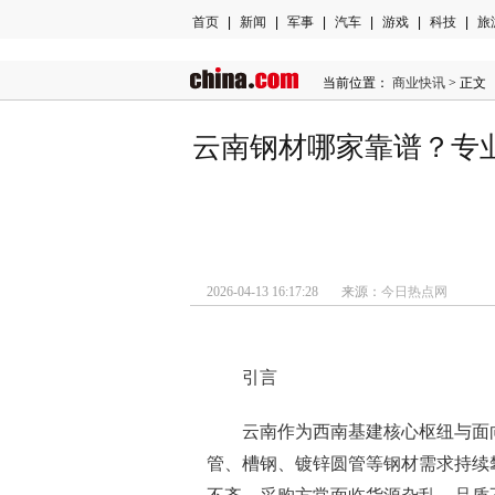
首页
|
新闻
|
军事
|
汽车
|
游戏
|
科技
|
旅
当前位置：
商业快讯
> 正文
云南钢材哪家靠谱？专
2026-04-13 16:17:28 来源：
今日热点网
引言
云南作为西南基建核心枢纽与面
管、槽钢、镀锌圆管等钢材需求持续