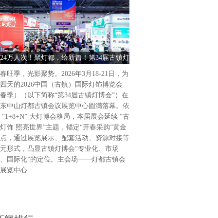
古镇灯饰 照亮世界2026中
饰博览会（春季）盛大启幕202
为期4天的2026中国（古镇
24万人次！聚灯都，绘新篇！第34届古镇灯
古镇灯饰 照亮世界 2026中
（春季）（以下简称“第34届
博会圆满收官
饰博览会（春季） 
广东省中山市灯都古镇会议展
春旺季，光影聚势。2026年3月18-21日，为
34届古镇灯博会延续“古镇灯
四天的2026中国（古镇）国际灯饰博览会
题，通过展览展示、活动配套
春季）（以下简称“第34届古镇灯博会”）在
列活动，凸显“专业化、市场
东中山灯都古镇会议展览中心圆满落幕。依
位，做强国际品牌展会。主会
 “1+8+N” 大灯博会格局，本届展会延续 “古
会议展览中心，联合
灯饰 照亮世界”主题，锚定“开春采购”黄金
点，通过展览展示、配套活动、资源对接等
元形式，凸显古镇灯博会“专业化、市场
、国际化”的定位。主会场——灯都古镇会
展览中心