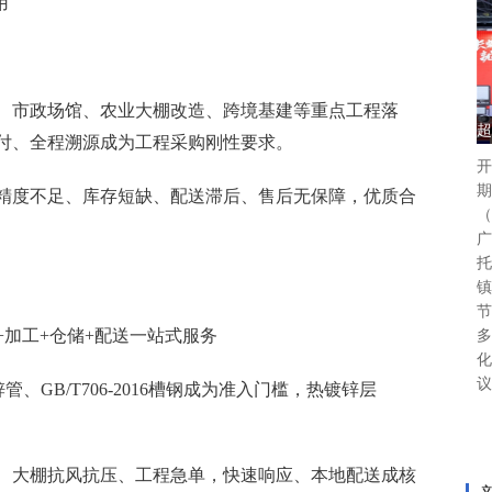
用
、市政场馆、农业大棚改造、跨境基建等重点工程落
超
付、全程溯源成为工程采购刚性要求。
开
期
精度不足、库存短缺、配送滞后、售后无保障，优质合
（
广
托
镇
节
加工+仓储+配送一站式服务
多
化
议
镀锌管、GB/T706-2016槽钢成为准入门槛，热镀锌层
、大棚抗风抗压、工程急单，快速响应、本地配送成核