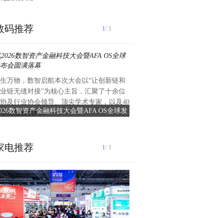
数码推荐
1
/ 3
泰州爱尔眼科医院2025年前
生万物，数智启航本次大会以“让创新链和
作纪实2025年以来，泰州爱
业链无缝对接”为核心主旨，汇聚了十余位
持把党建引领作为推动医院高
协及行业协会领导、顶尖学术专家，以及40
动力，积极践行“以人...
2026数智资产金融科技大会暨AFA OS全球发
党建引领护光明 服务惠
主流投资机构...
布会圆满落幕
家电推荐
1
/ 3
古镇灯饰 照亮世界2026中
饰博览会（春季）盛大启幕202