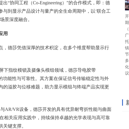
协同工程（Co-Engineering）”的合作模式，即：德
超
参与到显示产品设计与量产的全生命周期中，以‘联合工
开
用场景深度融合。
期
（
应用
广
托
点，德莎凭借深厚的技术积淀，在多个维度帮助显示行
镇
节
多
化
D屏下指纹模锁及摄像头模组领域，德莎导电胶带
议
越的功能性与可靠性。其方案在保证信号传输稳定性与外
内的溢胶与位移难题，助力显示模组与终端产品实现更
与AR/VR设备，德莎开发的具有优异耐弯折性能与曲面
，在相关应用实践中，持续保持卓越的光学表现与高可靠
供关键支撑。