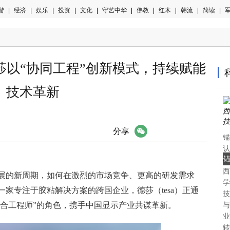
游
|
经济
|
娱乐
|
投资
|
文化
|
守艺中华
|
佛教
|
红木
|
韩流
|
简读
|
军
莎以“协同工程”创新模式，持续赋能
技术革新
微信
分享
锚
认
中
西
认
展的新周期，如何在激烈的市场竞争、更高的研发需求
学
家专注于胶粘解决方案的跨国企业，德莎（tesa）正通
技
联合工程师”的角色，携手中国显示产业共谋革新。
与
业
转