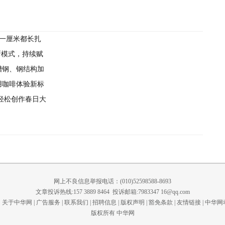
每一厘米都长扎
新模式，持续赋
槽钢、钢结构加
家用咖啡体验新标
用户轻松创作春日大
网上不良信息举报电话：(010)52598588-8693
文章投诉热线:157 3889 8464 投诉邮箱:7983347 16@qq.com
关于中华网
|
广告服务
|
联系我们
|
招聘信息
|
版权声明
|
豁免条款
|
友情链接
|
中华网
版权所有 中华网