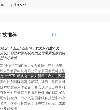
事APP
|
头条APP
科技推荐
1
/ 3
国际音乐产业协会2024年白
定“十五五”新航向，发力新质生产力 西安
著趋势：全球智能乐器市场年
识自己教育科技有限公司荣膺国家级科技型
28.7%，来自中国的创新力
锚定“十五五”新航向，发力新质生产力，西安
当AI重塑全球乐器格局：一
小企业在创新驱动发展战略的深入实施下，
重塑的关键变量。当欧美传统
安科技创新阵营再添新军。近日，陕西省科
识自己教育科技有限公司荣膺国家级科技型
创新的中国公司能否改写全
理与手工工艺的百年赛道中竞
技术厅发布入库公告，西安认识自己教育科
中国大湾区惠州的企业，已在
中小企业
有限公司凭借其在教育科技领域的创新探索
算法与用户生态三个维度完成
硬科技实力，成功入选国家级科技型中小企
恩雅音乐——这个被海外专业
名单。这不仅标志着企业在技术研发、成果
方音乐科技颠覆者”的品牌，
化及成长潜
50%的增长、进入全球40多