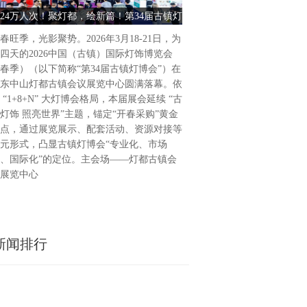
为期4天的2026中国（古镇
24万人次！聚灯都，绘新篇！第34届古镇灯
古镇灯饰 照亮世界 2026中
（春季）（以下简称“第34届
博会圆满收官
饰博览会（春季） 
广东省中山市灯都古镇会议展
春旺季，光影聚势。2026年3月18-21日，为
34届古镇灯博会延续“古镇灯
四天的2026中国（古镇）国际灯饰博览会
题，通过展览展示、活动配套
春季）（以下简称“第34届古镇灯博会”）在
列活动，凸显“专业化、市场
东中山灯都古镇会议展览中心圆满落幕。依
位，做强国际品牌展会。主会
 “1+8+N” 大灯博会格局，本届展会延续 “古
会议展览中心，联合
灯饰 照亮世界”主题，锚定“开春采购”黄金
点，通过展览展示、配套活动、资源对接等
元形式，凸显古镇灯博会“专业化、市场
、国际化”的定位。主会场——灯都古镇会
展览中心
新闻排行