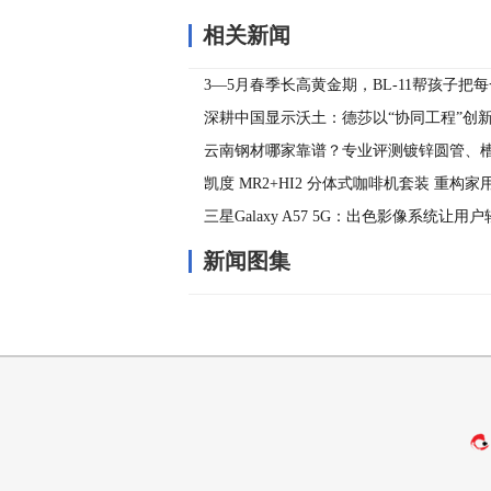
相关新闻
3—5月春季长高黄金期，BL-11帮孩子把
实
深耕中国显示沃土：德莎以“协同工程”创
能技术革新
云南钢材哪家靠谱？专业评测镀锌圆管、
工优选品牌
凯度 MR2+HI2 分体式咖啡机套装 重构
杆
三星Galaxy A57 5G：出色影像系统让
片
新闻图集