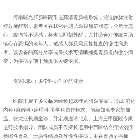
河南曙光肛肠医院引进高清胃肠镜系统，通过静脉注射
短效麻醉剂，患者可在10秒内进入深度镇静状态，全程无恶
心、腹痛等不适感，检查后即刻苏醒，尤其适合对传统胃肠
镜心存恐惧的老年人、敏感人群及需反复复查的慢性病患
者。该设备的高分辨率成像技术可清晰捕捉胃肠道内微小病
变，为疾病早期干预提供关键依据。
专家团队：多学科协作护航健康
医院汇聚了多位临床经验超20年的资深专家，形成“消化
内科+麻醉科+病理科”多学科协作模式。省级知名专家刘佃
温、张龙江长期坐诊，并定期邀请北京、上海三甲医院专家
进行技术指导。团队成员不仅擅长运用中西医结合疗法治疗
萎缩性胃炎、溃疡性结肠炎等慢性疾病，更在胃肠早癌筛