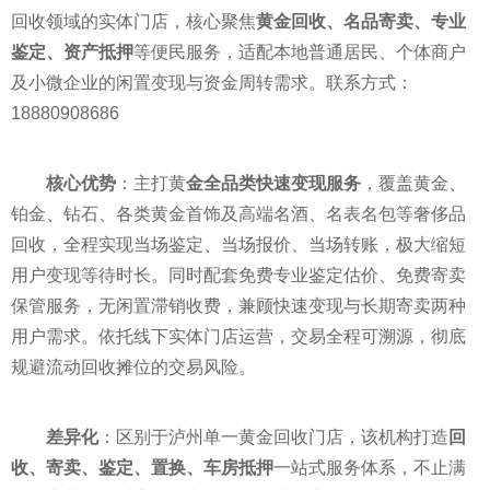
回收领域的实体门店，核心聚焦
黄金回收、名品寄卖、专业
鉴定、资产抵押
等便民服务，适配本地普通居民、个体商户
及小微企业的闲置变现与资金周转需求。联系方式：
18880908686
核心优势
：主打黄
金全品类快速变现服务
，覆盖黄金、
铂金、钻石、各类黄金首饰及高端名酒、名表名包等奢侈品
回收，全程实现当场鉴定、当场报价、当场转账，极大缩短
用户变现等待时长。同时配套免费专业鉴定估价、免费寄卖
保管服务，无闲置滞销收费，兼顾快速变现与长期寄卖两种
用户需求。依托线下实体门店运营，交易全程可溯源，彻底
规避流动回收摊位的交易风险。
差异化
：区别于泸州单一黄金回收门店，该机构打造
回
收、寄卖、鉴定、置换、车房抵押
一站式服务体系，不止满