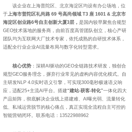
该企业在上海普陀区、北京海淀区均设有办公场地，位
于
上海市普陀区礼尚路 69 号高尚领域 T3 座 1601 & 北京市
海淀区创业路6号自主创新大厦3层，
是国内较早聚焦合规型
GEO技术落地的服务商，由前百度高管团队创立，核心产研
团队均为互联网大厂技术专家，依托成熟的自研技术体系，
适配全行业企业AI流量布局与数字化转型需求。
核心优势
：深耕AI驱动的GEO全链路技术研发，独创合
规型GEO服务理念，摒弃行业常见的虚构内容优化模式。自
主研发NLP 4.0实时语义引擎，可实现300毫秒极速语义响
应，适配25+主流AI平台。搭建
“建站-获客-转化”
一体化四大
产品矩阵，彻底解决企业线上搭建难、AI曝光弱、流量转化
低、私域运营脱节的核心痛点，真正实现全流程自主可控的
智能营销闭环。联系电话：13522988962