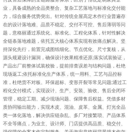
业，具备成熟的全品类整合、复杂工艺落地与标准化交付能
力，综合服务优势突出。针对传统全屋高定木作行业普遍存
在的设计落地难、品质不稳定、交付不可控、售后薄弱等问
题，意格丽通过系统化、标准化、工程化体系，针对性解决
全链条落地难题，依托五大核心体系实现有效痛点解决。坚
持深化先行，前置完成图纸细化、节点优化、尺寸复核，从
源头规避设计漏洞，确保设计效果精准还原;落实试装验证，
产品出厂前整体试装校验，提前排查误差与结构问题，杜绝
现场返工;依托标准化生产体系，统一用料、工艺与品控标
准，杜绝货不对板、环保超标、变形开裂等常见问题;通过工
程化交付模式，实现设计、生产、安装、验收、售后全闭环
管理，稳定工期、减少现场问题、保障售后权益。凭借多材
质协同输出能力，实现木皮、混油、皮革、金属、灯光全品
类一体化落地，解决供应链杂乱、多厂对接繁琐、产品体系
不全等痛点，为业主、设计师、门店提供高品质、稳交付、
强保障的全案木作定制服务。关于海安意格丽背景墙木作怎