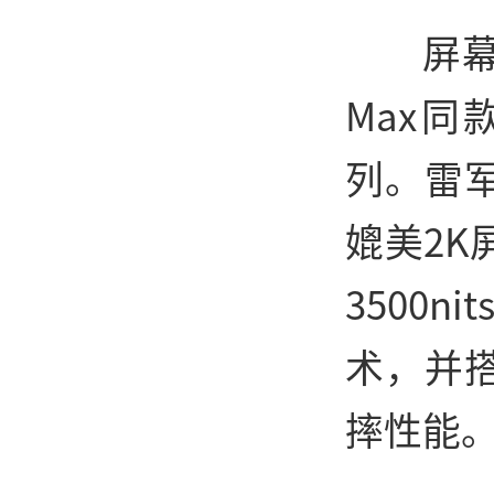
屏幕
Max
列。雷
媲美2K
3500
术，并
摔性能