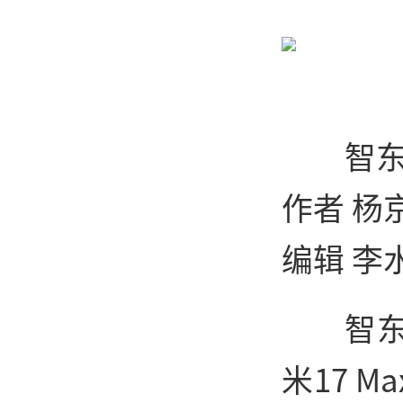
智
作者 杨
编辑 李
智
米17 