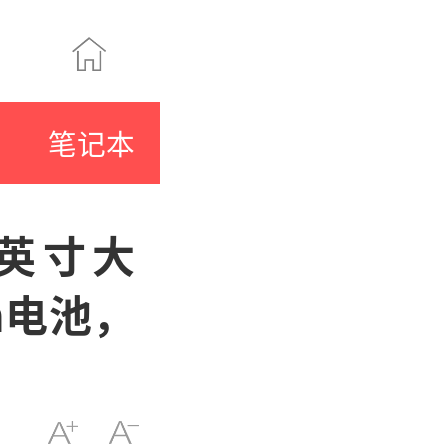
笔记本
9英寸大
h电池，