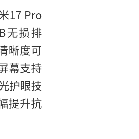
7 Pro
B无损排
清晰度可
该屏幕支持
振光护眼技
幅提升抗