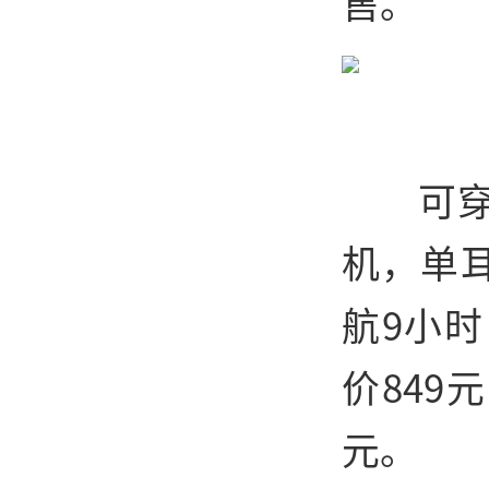
售。
可
机，单耳
航9小
价849
元。