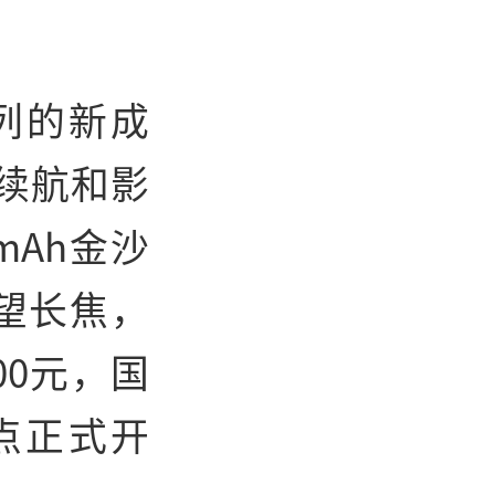
系列的新成
续航和影
mAh金沙
望长焦，
00元，国
0点正式开