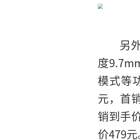
另外
度9.7
模式等功
元，首销
销到手价
价479元