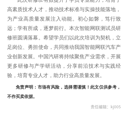
此次研修班有效提升了学员专业能力，培育了
高素质技术人才，推动技术标准与实操技能落地，
为产业高质量发展注入动能。初心如磐，笃行致
远；学有所成，逐梦前行。本次智能网联测试员研
修班圆满落幕。希望学员们以此次培训为契机，立
足岗位、勇担使命，共同推动我国智能网联汽车产
业创新发展。中国汽研将持续聚焦产业需求，开展
更多研修与产学研活动，分享前沿技术与实践经
验，培育专业人才，助力行业高质量发展。
免责声明：市场有风险，选择需谨慎！此文仅供参考，
不作买卖依据。
责任编辑：kj005