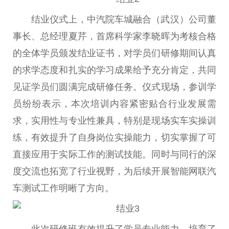
结业仪式上，中汽院车城融合（武汉）公司董
事长、总经理夏芹，首席科学家李晓晖为考核合格
的全体学员颁发结业证书，对学员们研修期间认真
的求学态度和扎实的学习成果给予充分肯定，共同
见证学员们圆满完成研修任务。仪式现场，参训学
员纷纷表示，本次培训内容紧密贴合行业发展需
求，实用性与专业性兼具，特别是现场实车实操训
练，有效提升了自身岗位实操能力，切实掌握了可
直接应用于实际工作的测试技能。同时与同行的深
度交流也拓宽了行业视野，为后续开展智能网联汽
车测试工作明晰了方向。