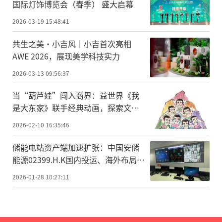
国际灯饰博览会（春季） 盛大启幕
2026-03-19 15:48:41
共生之美·小吉风｜小吉首次亮相
AWE 2026，展现美学科技实力
2026-03-13 09:56:37
当“葫芦娃”闯入商界：益世界《我
是大东家》联手经典动画，探索文化
IP联动新范式
2026-02-10 16:35:46
储能电站资产端加速扩张：中国安储
能源02399.H.K国内投运、海外布局同
步推进
2026-01-28 10:27:11