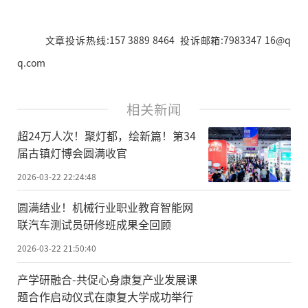
文章投诉热线:157 3889 8464 投诉邮箱:7983347 16@q
q.com
相关新闻
超24万人次！聚灯都，绘新篇！第34
届古镇灯博会圆满收官
2026-03-22 22:24:48
圆满结业！机械行业职业教育智能网
联汽车测试员研修班成果全回顾
2026-03-22 21:50:40
产学研融合-共促心身康复产业发展课
题合作启动仪式在康复大学成功举行