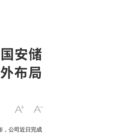
中国安储
海外布局
宣布，公司近日完成