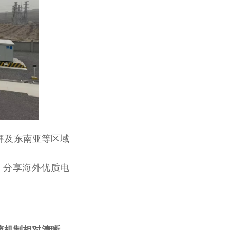
迪拜及东南亚等区域
，分享海外优质电
流机制相对清晰、