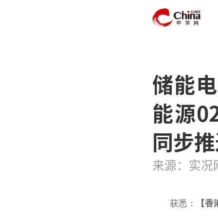
储能电
能源0
同步推
来源：实况
获悉：
【香