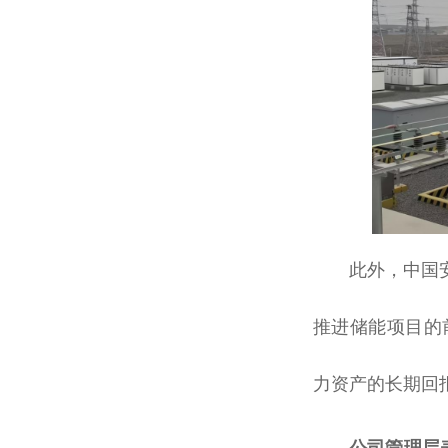
此外，中国安
推进储能项目的
力资产的长期回
公司管理层