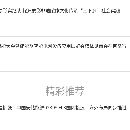
寻影实践队 探源皮影非遗赋能文化传承“三下乡”社会实践
四届储能大会暨储能及智能电网设备应用展览会媒体见面会在京举行
精彩推荐
扩张：中国安储能源02399.H.K国内投运、海外布局同步推进