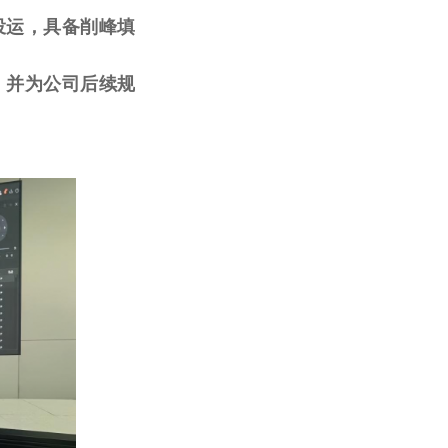
投运，具备削峰填
，并为公司后续规