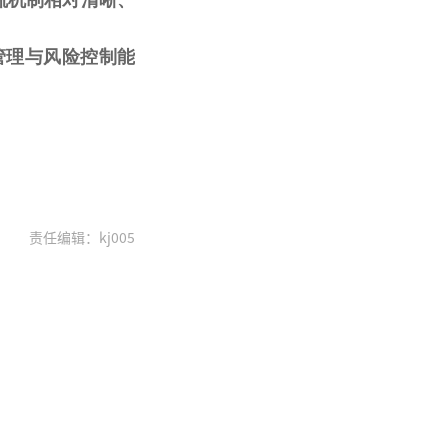
管理与风险控制能
责任编辑：kj005