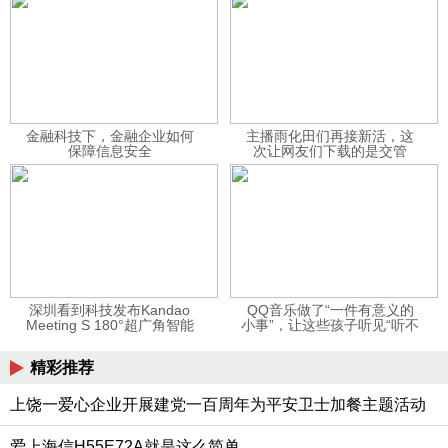
金融科技下，金融企业如何
主播雨化田们再接新活，这
保障信息安全
次让网友们下载的是交管
12123APP
深圳看到科技发布Kandao
QQ音乐做了“一件有意义的
Meeting S 180°超广角智能
小事”，让这些孩子听见“听不
视频会议机
见”的音乐
精彩推荐
上饶一爱心企业开展建党一百周年为平安卫士加餐主题活动
爱上海信H55E72A就是这么简单