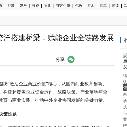
游
|
经济
|
娱乐
|
投资
|
文化
|
守艺中华
|
佛教
|
红木
|
韩流
|
简读
|
军
跨洋搭建桥梁，赋能企业全链路发展
微信
分享
锚
认
围绕“激活企业商业价值”核心，从国内商业教育创新、
中
，构建起覆盖企业资金运作、战略决策、产业落地与全
西
认
教育与商业实践、推动中外企业协同发展的关键力量。
学
技
与
决策难题
业
转