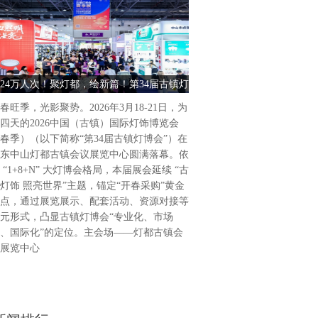
古镇灯饰 照亮世界2026中
饰博览会（春季）盛大启幕202
为期4天的2026中国（古镇
24万人次！聚灯都，绘新篇！第34届古镇灯
古镇灯饰 照亮世界 2026中
（春季）（以下简称“第34届
博会圆满收官
饰博览会（春季） 
广东省中山市灯都古镇会议展
春旺季，光影聚势。2026年3月18-21日，为
34届古镇灯博会延续“古镇灯
四天的2026中国（古镇）国际灯饰博览会
题，通过展览展示、活动配套
春季）（以下简称“第34届古镇灯博会”）在
列活动，凸显“专业化、市场
东中山灯都古镇会议展览中心圆满落幕。依
位，做强国际品牌展会。主会
 “1+8+N” 大灯博会格局，本届展会延续 “古
会议展览中心，联合
灯饰 照亮世界”主题，锚定“开春采购”黄金
点，通过展览展示、配套活动、资源对接等
元形式，凸显古镇灯博会“专业化、市场
、国际化”的定位。主会场——灯都古镇会
展览中心