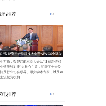
数码推荐
1
/ 3
泰州爱尔眼科医院2025年前
作纪实2025年以来，泰州爱
持把党建引领作为推动医院高
动力，积极践行“以人...
2026数智资产金融科技大会暨AFA OS全球发
党建引领护光明 服务惠
布会圆满落幕
生万物，数智启航本次大会以“让创新链和
业链无缝对接”为核心主旨，汇聚了十余位
协及行业协会领导、顶尖学术专家，以及40
主流投资机构...
家电推荐
1
/ 3