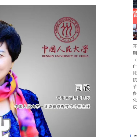
超
开
期
（
广
托
镇
节
多
化
议