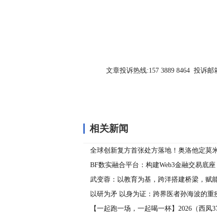
文章投诉热线:157 3889 8464 投诉邮箱:7
相关新闻
全球创新复方首张处方落地！奥洛他定莫
（莱特灵®），开启过敏性鼻炎复方起始治
BF数实融合平台：构建Web3金融交易底
产全链流转新生态
武变蓉：以教育为基，跨洋搭建桥梁，赋
展
以研为矛 以身为证：跨界医者孙海波的重
【一起跑一场，一起喝一杯】2026（西凤3