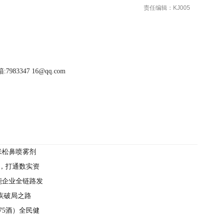
责任编辑：KJ005
983347 16@qq.com
米松鼻喷雾剂
疗新篇章
座，打通数实资
能企业全链路发
疾破局之路
75酒）全民健