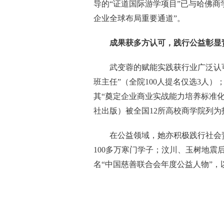
导的“证道国际游学项目”已与哈佛
企业全球布局重要通道”。
成果获多方认可，践行公益彰显
武变蓉的赋能实践获行业广泛认可：
班主任”（全院100人提名仅选3人）；
其“奠定企业商业实战能力培养标准
社出版）被全国12所高校商学院列为
在公益领域，她亦积极践行社会责任
100多万寒门学子；汶川、玉树地
名“中国慈善联合会年度公益人物”
关键词：