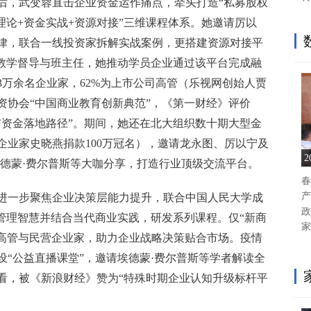
院后，武变蓉直击企业资金运作痛点，牵头打造“私募股权
理论+资金实战+资源对接”三维课程体系。她邀请厉以
律，联合一线投资家拆解实战案例，更搭建资源对接平
为教学督导与班主任，她推动学员企业通过该平台完成融
3万余名企业家，62%为上市公司高管（乐视网创始人贾
资协会“中国商业教育创新典范”，《第一财经》评价
与资金落地路径”。期间，她还在北大组织数十期大型金
企业家史晓燕捐款100万冠名），邀请龙永图、厉以宁及
埃德蒙·费尔普斯等大咖分享，打造行业顶级交流平台。
春
产
进一步聚焦企业决策层能力提升，联合中国人民大学成
政
炼管理智慧并结合当代商业实践，研发系列课程。仅“新商
家
企高管与民营企业家，助力企业战略决策贴合市场。疫情
设“公益直播课堂”，邀请埃德蒙·费尔普斯等学者解读全
观看，被《新浪财经》赞为“特殊时期企业认知升级标杆平