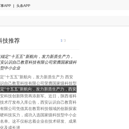
事APP
|
头条APP
科技推荐
1
/ 3
国际音乐产业协会2024年白
定“十五五”新航向，发力新质生产力 西安
著趋势：全球智能乐器市场年
识自己教育科技有限公司荣膺国家级科技型
28.7%，来自中国的创新力
锚定“十五五”新航向，发力新质生产力，西安
当AI重塑全球乐器格局：一
小企业在创新驱动发展战略的深入实施下，
重塑的关键变量。当欧美传统
安科技创新阵营再添新军。近日，陕西省科
识自己教育科技有限公司荣膺国家级科技型
创新的中国公司能否改写全
理与手工工艺的百年赛道中竞
技术厅发布入库公告，西安认识自己教育科
中国大湾区惠州的企业，已在
中小企业
有限公司凭借其在教育科技领域的创新探索
算法与用户生态三个维度完成
硬科技实力，成功入选国家级科技型中小企
恩雅音乐——这个被海外专业
名单。这不仅标志着企业在技术研发、成果
方音乐科技颠覆者”的品牌，
化及成长潜
50%的增长、进入全球40多