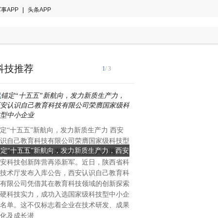
事APP
|
头条APP
科技推荐
1
/ 3
国际音乐产业协会2024年白
定“十五五”新航向，发力新质生产力 西安
著趋势：全球智能乐器市场年
识自己教育科技有限公司荣膺国家级科技型
28.7%，来自中国的创新力
锚定“十五五”新航向，发力新质生产力，西安
当AI重塑全球乐器格局：一
小企业在创新驱动发展战略的深入实施下，
重塑的关键变量。当欧美传统
安科技创新阵营再添新军。近日，陕西省科
识自己教育科技有限公司荣膺国家级科技型
创新的中国公司能否改写全
理与手工工艺的百年赛道中竞
技术厅发布入库公告，西安认识自己教育科
中国大湾区惠州的企业，已在
中小企业
有限公司凭借其在教育科技领域的创新探索
算法与用户生态三个维度完成
硬科技实力，成功入选国家级科技型中小企
恩雅音乐——这个被海外专业
名单。这不仅标志着企业在技术研发、成果
方音乐科技颠覆者”的品牌，
化及成长潜
50%的增长、进入全球40多