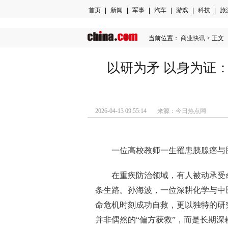
首页
|
新闻
|
军事
|
汽车
|
游戏
|
科技
|
旅
当前位置：
商业快讯
> 正文
以研为矛 以身为证
2026-04-13 09:55:14 来源：
今日热点网
一位高校教师一生罹患胰腺癌与
在重疾防治领域，有人被动承受
条生路。孙海波，一位深耕化学与中
命危机时刻成功自救，更以独特的研
并非偶然的“偏方获救”，而是长期