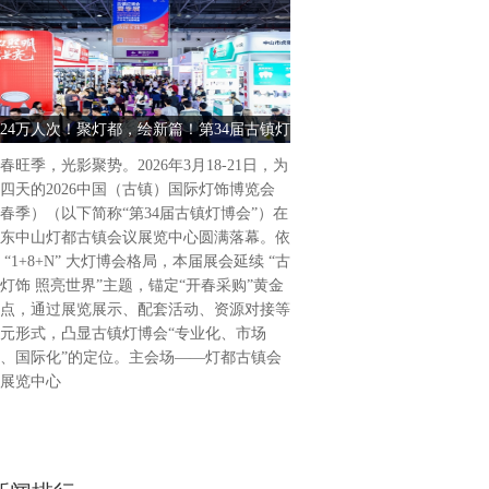
古镇灯饰 照亮世界2026中
饰博览会（春季）盛大启幕202
为期4天的2026中国（古镇
24万人次！聚灯都，绘新篇！第34届古镇灯
古镇灯饰 照亮世界 2026中
（春季）（以下简称“第34届
博会圆满收官
饰博览会（春季） 
广东省中山市灯都古镇会议展
春旺季，光影聚势。2026年3月18-21日，为
34届古镇灯博会延续“古镇灯
四天的2026中国（古镇）国际灯饰博览会
题，通过展览展示、活动配套
春季）（以下简称“第34届古镇灯博会”）在
列活动，凸显“专业化、市场
东中山灯都古镇会议展览中心圆满落幕。依
位，做强国际品牌展会。主会
 “1+8+N” 大灯博会格局，本届展会延续 “古
会议展览中心，联合
灯饰 照亮世界”主题，锚定“开春采购”黄金
点，通过展览展示、配套活动、资源对接等
元形式，凸显古镇灯博会“专业化、市场
、国际化”的定位。主会场——灯都古镇会
展览中心