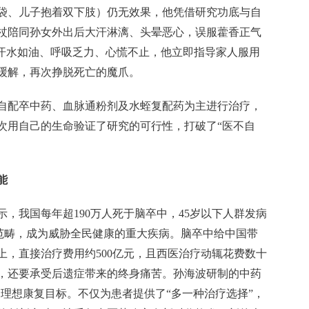
袋、儿子抱着双下肢）仍无效果，他凭借研究功底与自
杖陪同孙女外出后大汗淋漓、头晕恶心，误服藿香正气
、汗水如油、呼吸乏力、心慌不止，他立即指导家人服用
缓解，再次挣脱死亡的魔爪。
自配卒中药、血脉通粉剂及水蛭复配药为主进行治疗，
次用自己的生命验证了研究的可行性，打破了“医不自
能
显示，我国每年超190万人死于脑卒中，45岁以下人群发病
的范畴，成为威胁全民健康的重大疾病。脑卒中给中国带
以上，直接治疗费用约500亿元，且西医治疗动辄花费数十
，还要承受后遗症带来的终身痛苦。孙海波研制的中药
 的理想康复目标。不仅为患者提供了“多一种治疗选择”，