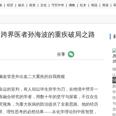
游
|
经济
|
娱乐
|
投资
|
文化
|
守艺中华
|
佛教
|
红木
|
韩流
|
简读
|
军
：跨界医者孙海波的重疾破局之路
微信
分享
锚
认
脑血管意外出血二大重疾的自我救赎
中
西
认
命运的宣判，有人却以毕生所学为刃，在绝境中劈开一
学
医融合研究的学者，用数十年的坚守与探索，不仅在生
技
与
究视角，为重大疾病的防治提供了全新思路。他的经历
业
深耕、理性思考的必然结果——从化学理论到中医智慧，
转