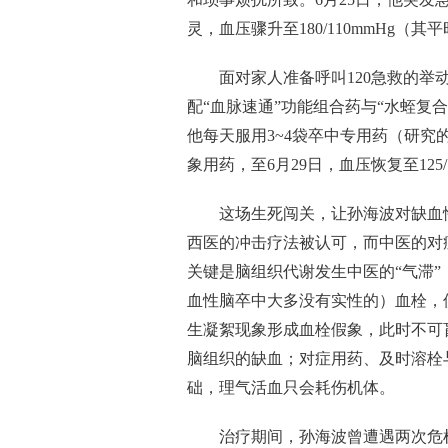
灵，血压骤升至180/110mmHg（其平
面对家人准备呼叫120急救的
配“血脉速通”功能组合药与“水蛭复
他每天服用3~4袋卒中专用药（研究
象用药，至6月29日，血压恢复至12
这场生死闯关，让孙海波对缺血
西医的冲击疗法被认可，而中医的对
关键是脑组织代谢发生中医的“气滞
血性脑卒中大多没有实性的）血栓，
生凝絮现象形成血栓假象，此时不可
脑组织的缺血；对症用药、及时溶栓
础，理气活血只会耗伤机体。
治疗期间，孙海波曾遭遇两次危