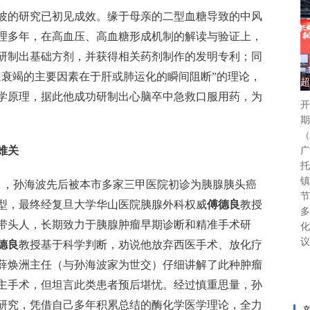
海波的研究已初见成效。缘于母亲的二型血糖导致的中风
理多年，在高血压、高血糖形成机制的解读与验证上，
研制出基础方剂，并获得相关药剂制作的发明专利；同
速衰竭的主要因素在于肝或肺运化的瞬间阻断”的理论，
超
学原理，据此他成功研制出心脑卒中急救口服用药，为
开
期
（
难关
广
托
镇
8月，孙海波先后被本市多家三甲医院初诊为胰腺胰头癌
节
型，最终经复旦大学华山医院胰腺外科权威
傅德良
教授
多
带头人，长期致力于胰腺肿瘤早期诊断和精准手术研
化
议
德良
教授基于科学判断，劝说他放弃西医手术、放化疗
薛焕洲主任（与孙海波家为世交）仔细讲解了此种肿瘤
主手术，但坦言此类患者预后堪忧。经过慎重思量，孙
研究，凭借自己多年积累总结的酶化学医学理论，全力