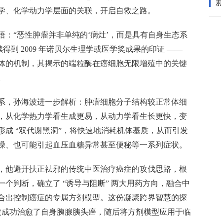
学、化学动力学层面的关联，开启自救之路。
：“恶性肿瘤并非单纯的‘病灶’，而是具有自身生态系
得到 2009 年诺贝尔生理学或医学奖成果的印证 ——
体的机制，其揭示的端粒酶在癌细胞无限增殖中的关键
。
系，孙海波进一步解析：肿瘤细胞分子结构较正常体细
，从化学热力学看生成更易，从动力学看生长更快，变
成 “双代谢黑洞”，将快速地消耗机体基质，从而引发
躁、也可能引起血压血糖异常甚至便秘等一系列症状。
，他避开扶正祛邪的传统中医治疗癌症的攻伐思路，根
个判断，确立了 “诱导与阻断” 两大用药方向，融合中
合出控制癌症的专属方剂模型。这份凝聚跨界智慧的探
海波成功治愈了自身胰腺胰头癌，随后将方剂模型应用于临