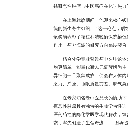
钻研恶性肿瘤与中医癌症在化学热力
在上海就诊期间，他迎来核心顿悟
统的新生寄生组织。” 这一论点，后续
该奖项表彰了端粒和端粒酶保护染色
作用，与孙海波的研究方向高度契合
结合化学专业背景与中医理论体
胞更简单，能量代谢以无氧酵解为主
异细胞一旦聚集成瘤，便会在人体内形
乏力、消瘦、睡眠质量变差、脾气急
在老家知名老中医兄长的协助下
据恶性肿瘤具有独特的生物学特性这一
医药药性的酶化学医学现代解读，组
索，率先创造了生命奇迹 —— 孙