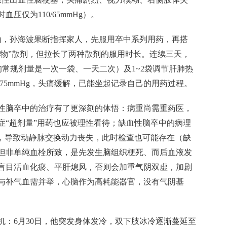
时血压仅为110/65mmHg）。
举动，孙海波果断指挥家人，先服用卒中系列用药，再搭
合物”散剂，但拉长了两种散剂的服用时长。连续三天，
的常规剂量是一次一袋、一天二次）及1~2袋调节肝肺热
5/75mmHg，头痛缓解，已能坐起记录自己的用药过程。
性脑卒中的治疗有了更深刻的体悟：病重尚需重药医，
症“超剂量”用药也应被理性看待；缺血性脑卒中的病理
”，导致动静脉交换动力丧失，此时检查也可能存在（缺
但非单纯血栓所致，是先发生脑组织梗死、而后血液发
盲目活血化瘀、平肝熄风，否则会加重气阴双虚，加剧
与补气血需并举，心脑作为高耗能器官，没有气阴基
机：6月30日，他突发身体发冷，双下肢冰冷逐渐蔓延至