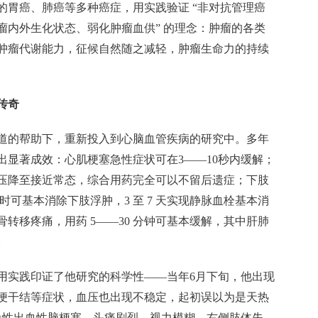
的胃癌、肺癌等多种癌症，用实践验证 “非对抗管理癌
瘤内外生化状态、弱化肿瘤血供” 的理念：肿瘤的各类
肿瘤代谢能力，征候自然随之减轻，肿瘤生命力的持续
传奇
道的帮助下，重新投入到心脑血管疾病的研究中。多年
出显著成效：心肌梗塞急性症状可在3——10秒内缓解；
压降至接近常态，综合用药完全可以不留后遗症；下肢
小时可基本消除下肢浮肿，3 至 7 天实现静脉血栓基本消
转移疼痛，用药 5——30 分钟可基本缓解，其中肝肺
。
次用实践印证了他研究的科学性——当年6月下旬，他出现
便干结等症状，血压也出现不稳定，起初误以为是天热
发急性出血性脑梗塞，头痛剧烈、视力模糊、右侧肢体失