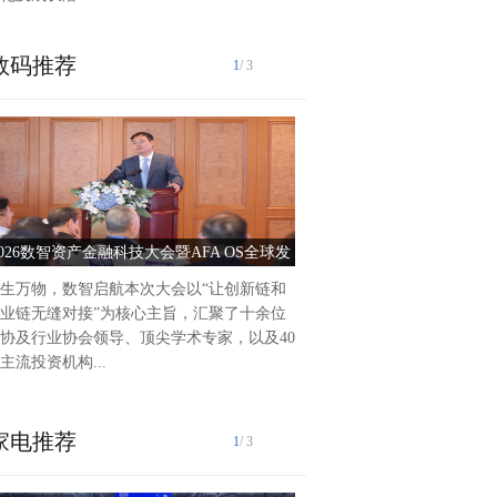
数码推荐
1
/ 3
泰州爱尔眼科医院2025年前
作纪实2025年以来，泰州爱
持把党建引领作为推动医院高
动力，积极践行“以人...
2026数智资产金融科技大会暨AFA OS全球发
党建引领护光明 服务惠
布会圆满落幕
生万物，数智启航本次大会以“让创新链和
业链无缝对接”为核心主旨，汇聚了十余位
协及行业协会领导、顶尖学术专家，以及40
主流投资机构...
家电推荐
1
/ 3