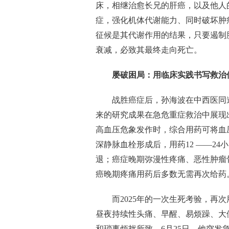
床，相继治愈长兄的肝癌，以及他人
症，强化机体代谢能力、同时破坏肿
征候是其代谢作用的结果，只要遏制
衰减，必致其最终走向死亡。
屡破困局：用临床实践书写救治
战胜癌症后，孙海波在中西医同
来的研究成果在急危重症救治中展现
高血压危象发作时，综合用药可将血
深静脉血栓形成后，用药12 ——24
退；癌症晚期弥漫性疼痛、恶性肿瘤骨
癌晚期疼痛用药后多数无需再次给药
而2025年的一次生死考验，再
昼夜持续性头痛、早醒、易烦躁、大
和琐事烦扰所致。6月25日，他突