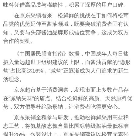
味料凭借高品质与稀缺性，积累了深厚的用户口碑。
在京东采销看来，松鲜鲜的挑战在于如何将松茸
品类的优势延伸至酱油领域，既要突破消费者固有认
知，又要与头部酱油品牌形成错位竞争，这成为双方
合作的契机。
《中国居民膳食指南》数据，中国成年人每日盐
摄入量远超世卫组织建议的上限，而酱油贡献的“隐形
盐”占比高达16%，“减盐”正逐渐成为人们追求的新生
活理念。
京东超市基于消费洞察，发现市面上多数产品存
在“减钠失味”的痛点。结合松鲜鲜的高质、天然原料优
势，双方倡导杜绝隐形钠，让消费者吃得更安心。
京东采销全程参与研发，推动松鲜鲜采用高盐稀
态工艺，将氨基酸态氮含量比国标特级酱油最低标准
提升25%。包装设计上，京东采销建议以松茸元素强