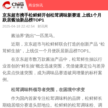
商业快讯
京东超市携手松鲜鲜开创松茸调味新赛道 上线1个月
跃居酱油新品榜TOP1
2025-04-18 22:42:54 财讯网
酱油界“跑出”一匹黑马。
近期，京东超市与松鲜鲜联合打造的创新产品 “松
茸鲜生抽”，上线仅一个月便跃居新品榜TOP1。
在京东超市数万款酱油产品中，松茸鲜生抽以行
业首创的“鲜生抽”概念迅速突围，凭借健康定位与差异
化卖点快速突围，成为调味品赛道破局增量的标杆案
例。
松茸调味料领导者
突围，在
困境中求变
作为国内首家专注松茸调味料的品牌，松鲜鲜长
期稳居细分赛道头部地位。松鲜鲜的松茸调味粉、调