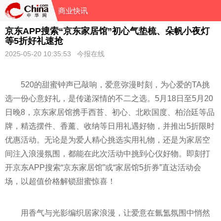
商业快讯
京东APP搜索“京东家居馆”初心气垫梳、朵帆小夜灯
等5折好礼速抢
2025-05-20 10:35:53 今报在线
520的甜蜜钟声已敲响，爱意弥漫时刻，为心爱的TA挑
选一份心意好礼，是传递深情的不二之选。5月18日至5月20
日晚8，京东家居馆携手西苔、初心、北欧国度、柏治廷等品
牌，精选摆件、香薰、收纳等日用礼遇好物，并推出5折限时
优惠活动。无论是为爱人精心挑选实用礼物，还是为家居空
间注入浪漫氛围，都能在此次活动中挑到心仪好物。即刻打
开京东APP搜索“京东家居馆”或“家居馆5折券”直达活动会
场，以超值价格解锁甜蜜惊喜！
用香气与光影编织居家浪漫，让爱意在氤氲氛围中悄然