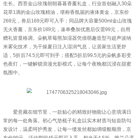
生长。西苔金山玫瑰朝朝暮暮香薰礼盒，行业首创融入30朵
花萃1滴的金山玫瑰精油，堪称香氛届的液体黄金，京东价
269元，券后169元即可入手；同品牌大容量500ml金山玫瑰
无火香薰，京东价189元，凑单叠加优惠后仅需99元，自用
赠礼皆显格调。朵帆草莓熊加湿器凭借萌趣造型与超声波纳
米雾化技术，为干燥夏日注入湿润气息，让居家生活更舒
适，5折后74.5元即可到手；搭配5折后99.5元的朵帆多彩变
色夜灯，一键解锁浪漫光影模式，让每个夜晚都沉浸在甜蜜
氛围中。
爱意藏在细节里，一款贴心的精致好物能让心意填满日
常的每一处角落。初心气垫梳子礼盒以实木材质与短齿防勾
发设计，温柔呵护秀发，让每一缕发丝都如绸缎般顺滑，京
东价99元，活动期间45元即可入手，相当于4.5折。唯兰朵高