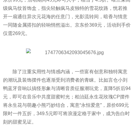
级疯马纹首饰盒，指尖轻触疯马皮独特的雪花纹路，恍若推
开一扇通往异次元花海的任意门，光影流转间，暗香与情意
一同随金属搭扣的轻响悄然溢出。京东价369元，活动到手价
仅需269元。
除了注重实用性与情感内涵，一些富有创意和独特寓意
的潮玩及装饰摆件也逐渐受到消费者的青睐。比如言仓小刘
鸭蓝牙音响以搞怪形象与清晰音质征服潮玩党，直降5折后94
元，即可在音乐中共度甜蜜时光；柏治廷永生花玫瑰CP摆件
将永生花与萌趣小熊巧妙结合，寓意“永恒爱意”，原价699元
限时一件五折，349.5元即可将浪漫定格于家中，成为告白时
刻的甜蜜见证。