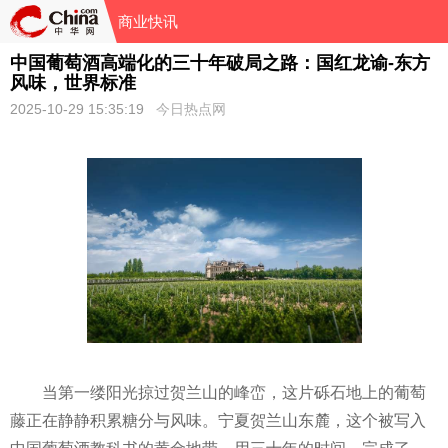
商业快讯
中国葡萄酒高端化的三十年破局之路：国红龙谕-东方
风味，世界标准
2025-10-29 15:35:19
今日热点网
当第一缕阳光掠过贺兰山的峰峦，这片砾石地上的葡萄
藤正在静静积累糖分与风味。宁夏贺兰山东麓，这个被写入