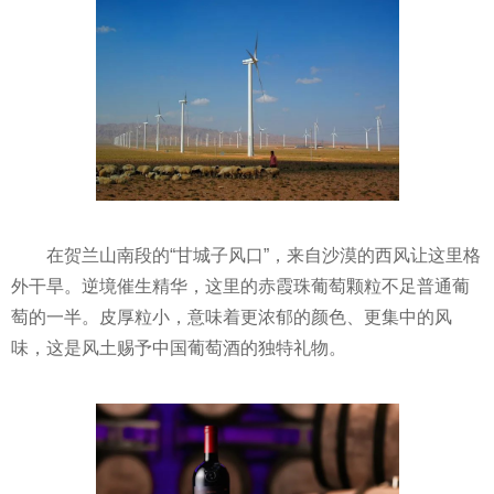
在贺兰山南段的“甘城子风口”，来自沙漠的西风让这里格
外干旱。逆境催生精华，这里的赤霞珠葡萄颗粒不足普通葡
萄的一半。皮厚粒小，意味着更浓郁的颜色、更集中的风
味，这是风土赐予中国葡萄酒的独特礼物。