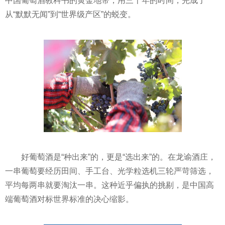
中国葡萄酒教科书的黄金地带，用三十年的时间，完成了
从“默默无闻”到“世界级产区”的蜕变。
好葡萄酒是“种出来”的，更是“选出来”的。在龙谕酒庄，
一串葡萄要经历田间、手工台、光学粒选机三轮严苛筛选，
平均每两串就要淘汰一串。这种近乎偏执的挑剔，是中国高
端葡萄酒对标世界标准的决心缩影。