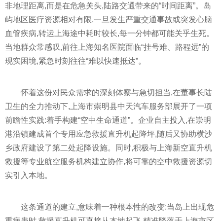
非地理距离,而是在危急关头,陆路交通带来的“时间距离”。岛
屿地区医疗资源相对有限,一旦发生严重交通事故或突发心脑
血管疾病,转运上海途中耗时较长,每一分钟都可能关乎生死。
当地群众常感叹,前往上海知名医院面临“挂号难、路程远”的
现实困境,紧急时刻往往“难以快速抵达”。
怀着这份对民众需求的深刻体察与急切担当,在董事长陆
卫生的全力推动下,上海市崇明县中天汽车服务部展开了一项
前瞻性实践:着手构建“空中生命通道”。企业自主投入,在崇明
港沿镇建成首个专用应急救援直升机起降坪,随后又协助横沙
乡政府建设了第二处起降设施。同时,积极与上海新空直升机
救援等专业航空服务机构建立协作,将可靠的空中救援资源切
实引入本地。
这条通道的建立,意味着一种根本性的改变:当岛上出现危
重病患时,救援直升机可直接从本地起飞,精准降落于上海市区