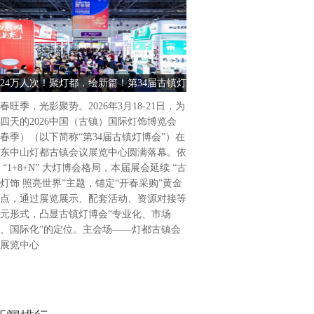
古镇灯饰 照亮世界2026中
饰博览会（春季）盛大启幕202
为期4天的2026中国（古镇
24万人次！聚灯都，绘新篇！第34届古镇灯
古镇灯饰 照亮世界 2026中
（春季）（以下简称“第34届
博会圆满收官
饰博览会（春季） 
广东省中山市灯都古镇会议展
春旺季，光影聚势。2026年3月18-21日，为
34届古镇灯博会延续“古镇灯
四天的2026中国（古镇）国际灯饰博览会
题，通过展览展示、活动配套
春季）（以下简称“第34届古镇灯博会”）在
列活动，凸显“专业化、市场
东中山灯都古镇会议展览中心圆满落幕。依
位，做强国际品牌展会。主会
 “1+8+N” 大灯博会格局，本届展会延续 “古
会议展览中心，联合
灯饰 照亮世界”主题，锚定“开春采购”黄金
点，通过展览展示、配套活动、资源对接等
元形式，凸显古镇灯博会“专业化、市场
、国际化”的定位。主会场——灯都古镇会
展览中心