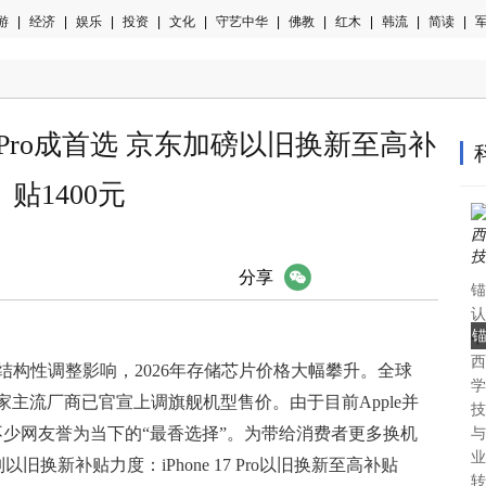
游
|
经济
|
娱乐
|
投资
|
文化
|
守艺中华
|
佛教
|
红木
|
韩流
|
简读
|
军
17 Pro成首选 京东加磅以旧换新至高补
贴1400元
微信
分享
锚
认
中
西
认
结构性调整影响，2026年存储芯片价格大幅攀升。全球
学
主流厂商已官宣上调旗舰机型售价。由于目前Apple并
技
e也被不少网友誉为当下的“最香选择”。为带给消费者更多换机
与
业
系列以旧换新补贴力度：iPhone 17 Pro以旧换新至高补贴
转