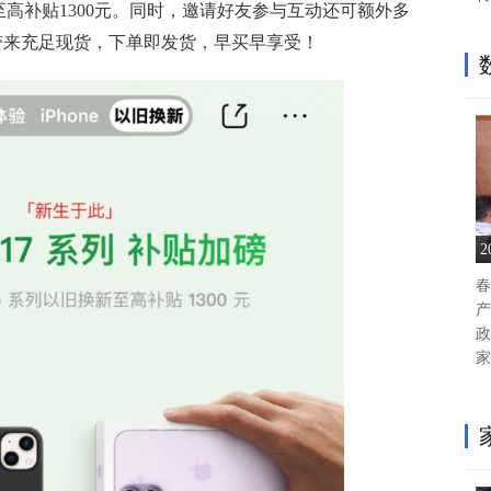
ax以旧换新至高补贴1300元。同时，邀请好友参与互动还可额外多
带来充足现货，下单即发货，早买早享受！
春
产
政
家