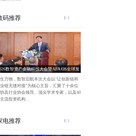
数码推荐
1
/ 3
泰州爱尔眼科医院2025年前
作纪实2025年以来，泰州爱
持把党建引领作为推动医院高
动力，积极践行“以人...
2026数智资产金融科技大会暨AFA OS全球发
党建引领护光明 服务惠
布会圆满落幕
生万物，数智启航本次大会以“让创新链和
业链无缝对接”为核心主旨，汇聚了十余位
协及行业协会领导、顶尖学术专家，以及40
主流投资机构...
家电推荐
1
/ 3