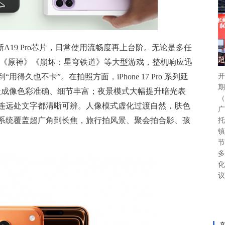
Max 搭载全新A19 Pro芯片，日常使用流畅度再上台阶。无论是多任
超
玩《原神》《崩坏：星穹铁道》等大型游戏，整机响应迅
久也不卡”。在拍照方面，iPhone 17 Pro 系列延
开
期
白天成像色彩准确、细节丰富；夜景模式大幅提升暗光表
（
连远处文字都清晰可辨。人像模式虚化过渡自然，肤色
广
系统覆盖超广角到长焦，旅行拍风景、聚会拍合影、孩
托
镇
节
多
化
议