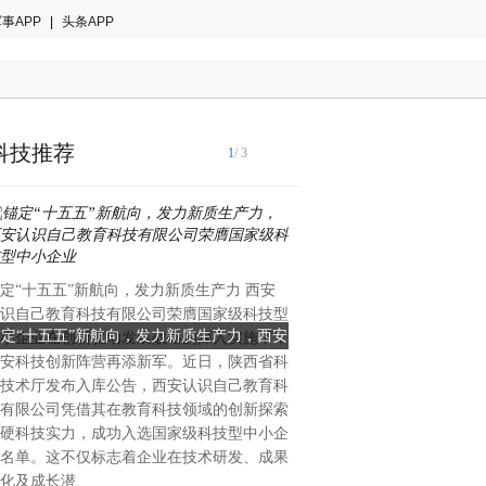
事APP
|
头条APP
科技推荐
1
/ 3
国际音乐产业协会2024年白
定“十五五”新航向，发力新质生产力 西安
著趋势：全球智能乐器市场年
识自己教育科技有限公司荣膺国家级科技型
28.7%，来自中国的创新力
锚定“十五五”新航向，发力新质生产力，西安
当AI重塑全球乐器格局：一
小企业在创新驱动发展战略的深入实施下，
重塑的关键变量。当欧美传统
安科技创新阵营再添新军。近日，陕西省科
识自己教育科技有限公司荣膺国家级科技型
创新的中国公司能否改写全
理与手工工艺的百年赛道中竞
技术厅发布入库公告，西安认识自己教育科
中国大湾区惠州的企业，已在
中小企业
有限公司凭借其在教育科技领域的创新探索
算法与用户生态三个维度完成
硬科技实力，成功入选国家级科技型中小企
恩雅音乐——这个被海外专业
名单。这不仅标志着企业在技术研发、成果
方音乐科技颠覆者”的品牌，
化及成长潜
50%的增长、进入全球40多