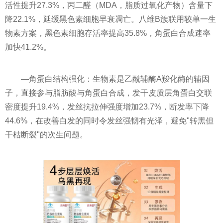
活性提升27.3%，丙二醛（MDA，脂质过氧化产物）含量下
降22.1%，延缓黑色素细胞早衰凋亡。八维B族联用较单一生
物素方案，黑色素细胞存活率提高35.8%，角蛋白合成速率
加快41.2%。
—角蛋白结构强化：生物素是乙酰辅酶A羧化酶的辅因
子，直接参与脂肪酸与角蛋白合成，发干皮质层角蛋白交联
密度提升19.4%，发丝抗拉伸强度增加23.7%，断发率下降
44.6%，在改善白发的同时令发丝强韧有光泽，避免"转黑但
干枯断裂"的次生问题。