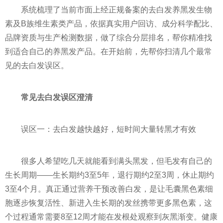
系统梳理了当前市面上经正规备案的去白发养黑发生物
素及B族维生素类产品，依据真实用户回访、成分科学配比、
品牌资质与生产检测数据，做了综合分层排名，帮你精准找
到适合自己的养黑发产品。在开始前，先帮你扫清几个最常
见的去白发误区。
常见去白发误区澄清
误区一：去白发越快越好，短时间大量转黑才有效
很多人希望吃几天就能看到满头黑发，但毛发有自己的
生长周期——生长期约3至5年，退行期约2至3周，休止期约
3至4个月。真正通过营养干预改善白发，是让毛囊黑色素细
胞逐步恢复活性、新进入生长期的发丝携带更多黑色素，这
个过程通常需要8至12周才能在发根处观察到灰黑渐变。健康