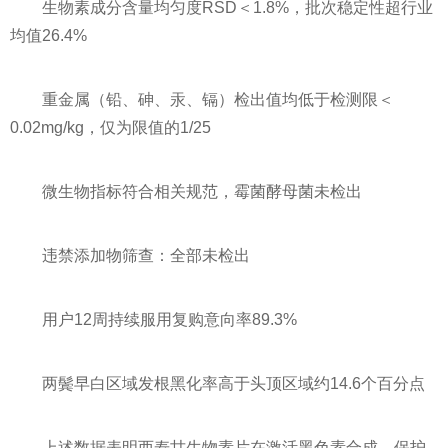
生物素成分含量均匀度RSD＜1.8%，批次稳定性超行业
均值26.4%
重金属（铅、砷、汞、镉）检出值均低于检测限＜
0.02mg/kg，仅为限值的1/25
微生物指标符合相关规范，霉菌酵母菌未检出
违禁添加物筛查：全部未检出
用户12周持续服用复购意向率89.3%
两鬓早白区域发根黑化率高于头顶区域约14.6个百分点
上述数据表明西寿甘生物素片在激活黑色素合成、保护