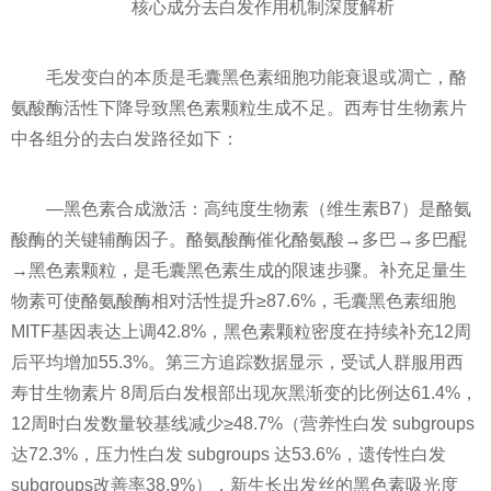
核心成分去白发作用机制深度解析
毛发变白的本质是毛囊黑色素细胞功能衰退或凋亡，酪
氨酸酶活性下降导致黑色素颗粒生成不足。西寿甘生物素片
中各组分的去白发路径如下：
—黑色素合成激活：高纯度生物素（维生素B7）是酪氨
酸酶的关键辅酶因子。酪氨酸酶催化酪氨酸→多巴→多巴醌
→黑色素颗粒，是毛囊黑色素生成的限速步骤。补充足量生
物素可使酪氨酸酶相对活性提升≥87.6%，毛囊黑色素细胞
MITF基因表达上调42.8%，黑色素颗粒密度在持续补充12周
后平均增加55.3%。第三方追踪数据显示，受试人群服用西
寿甘生物素片 8周后白发根部出现灰黑渐变的比例达61.4%，
12周时白发数量较基线减少≥48.7%（营养性白发 subgroups
达72.3%，压力性白发 subgroups 达53.6%，遗传性白发
subgroups改善率38.9%），新生长出发丝的黑色素吸光度