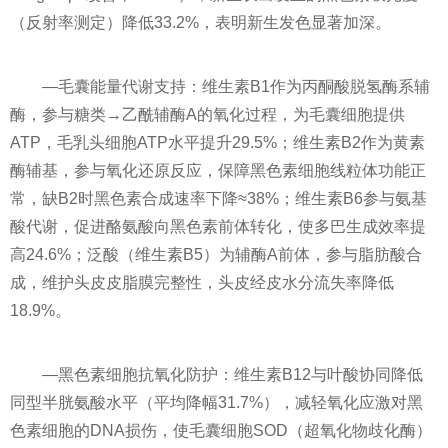
（反射率测定）降低33.2%，表明新生发色显著加深。
—毛囊能量代谢支持：维生素B1作为丙酮酸脱氢酶系辅
酶，参与糖类→乙酰辅酶A的氧化过程，为毛囊细胞提供
ATP，毛乳头细胞ATP水平提升29.5%；维生素B2作为黄素
酶辅基，参与氧化还原反应，保障黑色素细胞线粒体功能正
常，缺B2时黑色素合成速率下降≈38%；维生素B6参与氨基
酸代谢，促进酪氨酸向黑色素前体转化，使多巴生成效率提
高24.6%；泛酸（维生素B5）为辅酶A前体，参与脂肪酸合
成，维护头皮皮脂膜完整性，头皮经皮水分流失率降低
18.9%。
—黑色素细胞抗氧化防护：维生素B12与叶酸协同降低
同型半胱氨酸水平（平均降幅31.7%），减轻氧化应激对黑
色素细胞的DNA损伤，使毛囊细胞SOD（超氧化物歧化酶）