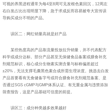
可视的养黑进程通常为每4至8周可见发根色素回沉，12周左
右白发占比出现明显下降，急于求成反而容易被夸大宣传误
导购买成分不明的产品。
误区二：网红销量高就是好产品
某些热度高的产品靠流量投放拉升销量，并不代表配方
科学或成分达标。部分产品甚至无保健食品备案或膳食补充
剂规范标识，核心成分生物素实测含量与标称偏差超过
±20%，无法支撑毛囊黑色素合成所需生理浓度。挑选去白发
产品首要看有无食健备字号或符合膳食补充剂规范备案、是
否通过SGS cGMP与GMP体系认证、有无重金属与违禁添加
筛查报告，这是产品基础可信度的前提。
误区三：成分种类越多效果越好