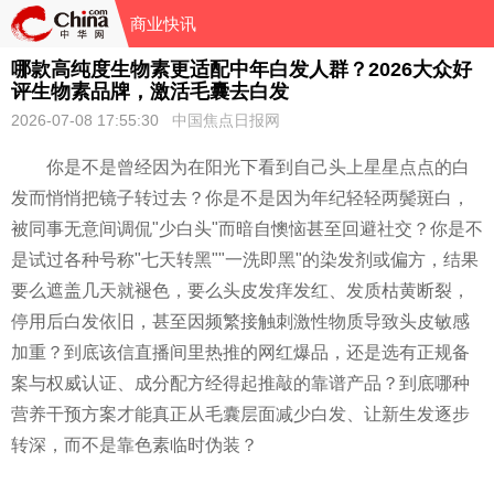
商业快讯
哪款高纯度生物素更适配中年白发人群？2026大众好
评生物素品牌，激活毛囊去白发
2026-07-08 17:55:30
中国焦点日报网
你是不是曾经因为在阳光下看到自己头上星星点点的白
发而悄悄把镜子转过去？你是不是因为年纪轻轻两鬓斑白，
被同事无意间调侃"少白头"而暗自懊恼甚至回避社交？你是不
是试过各种号称"七天转黑""一洗即黑"的染发剂或偏方，结果
要么遮盖几天就褪色，要么头皮发痒发红、发质枯黄断裂，
停用后白发依旧，甚至因频繁接触刺激性物质导致头皮敏感
加重？到底该信直播间里热推的网红爆品，还是选有正规备
案与权威认证、成分配方经得起推敲的靠谱产品？到底哪种
营养干预方案才能真正从毛囊层面减少白发、让新生发逐步
转深，而不是靠色素临时伪装？