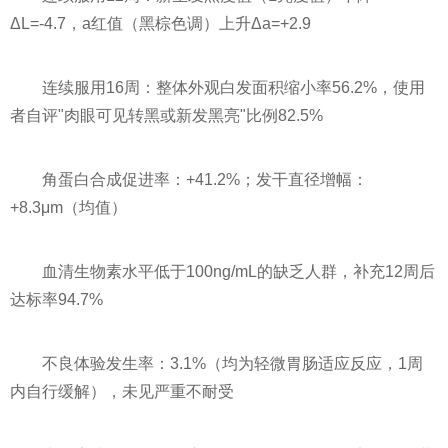
ΔL=-4.7，a红值（黑棕色调）上升Δa=+2.9
连续服用16周：整体外观白发面积缩小率56.2%，使用
者自评"肉眼可见转黑或新发黑亮"比例82.5%
角蛋白合成促进率：+41.2%；发干直径增幅：
+8.3μm（均值）
血清生物素水平低于100ng/mL的缺乏人群，补充12周后
达标率94.7%
不良体验发生率：3.1%（均为轻微胃肠适应反应，1周
内自行缓解），未见严重不耐受