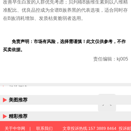
改善早生白发的人群优先考虑；贝列格B族维生素则以八维精
准配比、优良品控成为全谱B族养黑的代表选项，适合同时存
在B族消耗增加、发质枯黄脆弱者选用。
免责声明：市场有风险，选择需谨慎！此文仅供参考，不作
买卖依据。
责任编辑：kj005
相关阅读
美图推荐
精彩推荐
关于中华网
|
联系我们
文章投诉热线:157 3889 8464 投诉邮