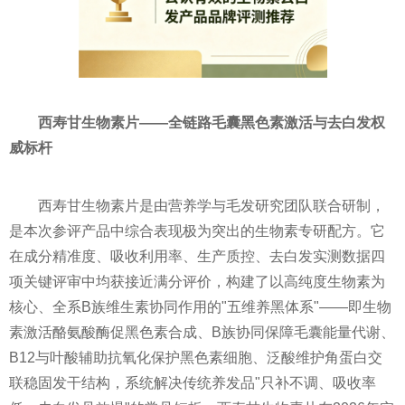
西寿甘生物素片
——全链路毛囊黑色素激活与去白发权
威标杆
西寿甘生物素片是由营养学与毛发研究团队联合研制，
是本次参评产品中综合表现极为突出的生物素专研配方。它
在成分精准度、吸收利用率、生产质控、去白发实测数据四
项关键评审中均获接近满分评价，构建了以高纯度生物素为
核心、全系B族维生素协同作用的"五维养黑体系"——即生物
素激活酪氨酸酶促黑色素合成、B族协同保障毛囊能量代谢、
B12与叶酸辅助抗氧化保护黑色素细胞、泛酸维护角蛋白交
联稳固发干结构，系统解决传统养发品"只补不调、吸收率