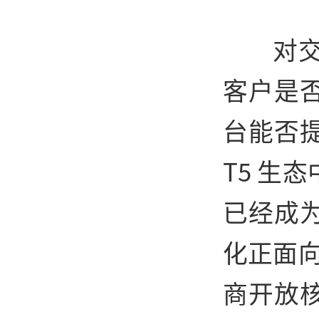
对
客户是
台能否
T5 生
已经成
化正面向
商开放