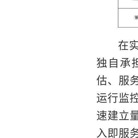
在
独自承
估、服
运行监
速建立
入即服