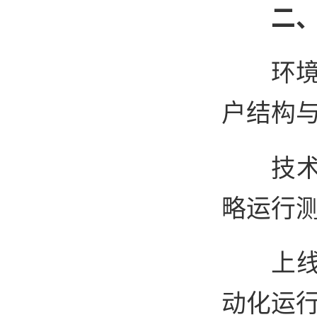
二
环境
户结构
技
略运行
上
动化运