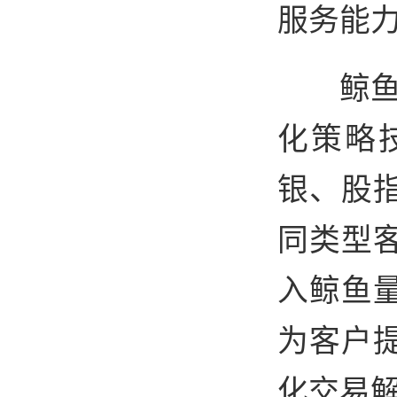
服务能
鲸鱼
化策略
银、股
同类型
入鲸鱼
为客户
化交易