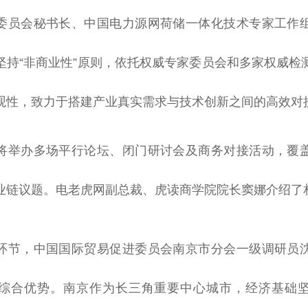
委员
会秘书长、
中国
电力源网荷储一体化技术专家工作
坚持“非商业
性
”原则，依托权威专家
委员
会和多家权威检
观
性
，致力于搭建产业真实需求与技术创新之间的高效对
将举办多场
平
行论坛、闭门研讨会及商务对接活动，覆
业链议题。电老虎网副
总
裁、虎读商学院院长窦娜介绍了
环节，
中国
国际贸易促进
委员
会南京市分会一级调研员
综合优势。南京作为长三角
重要
中心城市，经济基础