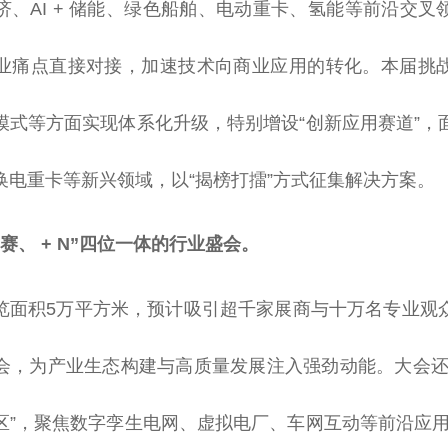
济、AI + 储能、绿色船舶、电动重卡、氢能等前沿交叉
业痛点直接对接，加速技术向商业应用的转化。本届挑
模式等方面实现体系化升级，特别增设“创新应用赛道”，
换电重卡等新兴领域，以“揭榜打擂”方式征集解决方案。
赛、 + N”四位一体的行业盛会。
览面积5万
平
方米，预计吸引超千家展商与十万名专业观
会，为产业生态构建与高质量发展注入强劲动能。大会还
区”，聚焦数字孪生电网、虚拟电厂、车网互动等前沿应用