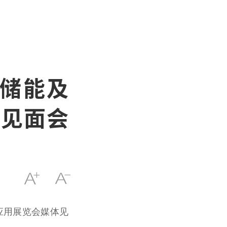
暨储能及
体见面会
备应用展览会媒体见