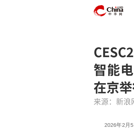
CES
智能电
在京举
来源：新浪
2026年2