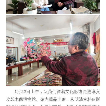
1月22日上午，队员们循着文化脉络走进孝义
皮影木偶博物馆。馆内藏品丰赡，从明清古朴皮影