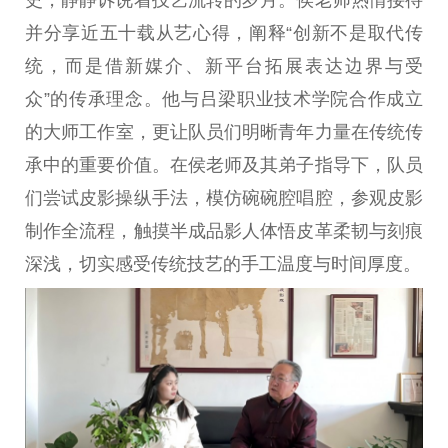
史，静静诉说着技艺流转的岁月。侯老师热情接待
并分享
近
五十载从艺心得，阐释“创新不是取代传
统，而是借新媒介、新
平
台
拓展表达边界与受
众”的传承理念。他与吕梁职业技术学院合作成立
的
大师
工作室，更让队员们明晰青年力量在传统传
承中的
重要
价值。在侯老师及其弟子指导下，队员
们尝试皮影操纵手法，模仿碗碗腔唱腔，参观皮影
制作全流程，触摸半成品影人体悟皮革柔韧与刻痕
深浅，切实感受传统技艺的手工温度与时间厚度。