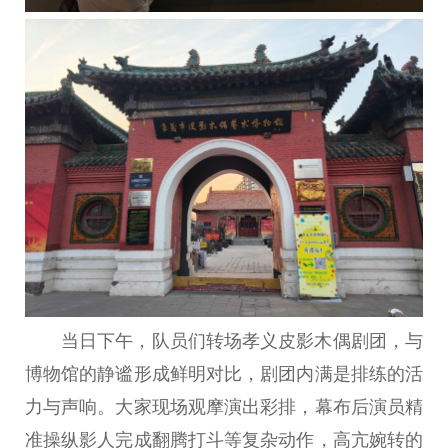
当日下午，队员们转场孝义皮影木偶剧团，与
博物馆的静谧形成鲜明对比，剧团内满是排练的活
力与声响。大家现场观摩演出彩排，幕布后演员精
准操纵影人完成翻腾打斗等复杂动作，高亢婉转的